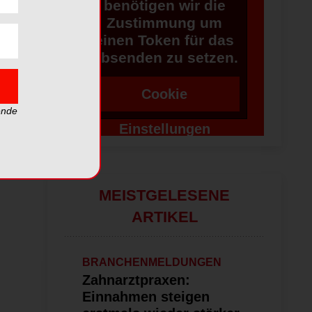
benötigen wir die
Zustimmung um
einen Token für das
Absenden zu setzen.
Cookie
ende
Einstellungen
ändern
MEISTGELESENE
ARTIKEL
BRANCHENMELDUNGEN
Zahnarztpraxen:
Einnahmen steigen