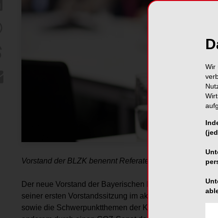
D
Wir 
ver
Nut
Wir
auf
Ind
(jed
Unt
Vorstand der BLZK benennt Referate und richtet GOZ-Se
per
Unt
Der neue Vorstand der Bayerischen Landeszahnärztek
abl
seiner ersten Vorstandssitzung im aktuellen Jahr getroff
sowie die Schwerpunktthemen der Kammerarbeit in der bi