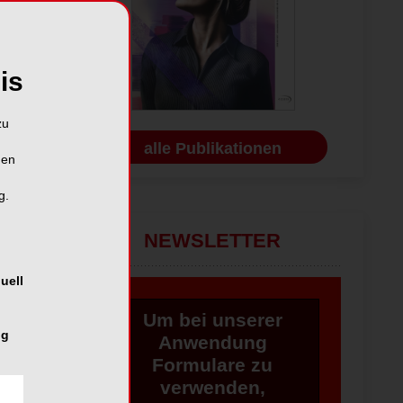
is
zu
alle Publikationen
hen
g.
NEWSLETTER
uell
Um bei unserer
ng
Anwendung
Formulare zu
verwenden,