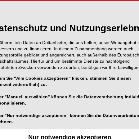
atenschutz und Nutzungserlebn
übermitteln Daten an Drittanbieter, die uns helfen, unser Webangebot 
bessern und zu finanzieren. In diesem Zusammenhang werden auch
zungsprofile gebildet und angereichert, auch außerhalb des Europäisc
tschaftsraumes. Hierfür und um bestimmte Dienste zu nachfolgend
geführten Zwecken verwenden zu dürfen, benötigen wir Ihre Einwilligun
em Sie "Alle Cookies akzeptieren" klicken, stimmen Sie diesen
erzeit widerruflich) zu.
Foto: aerogondo – stock.adobe.com
er "Manuell auswählen" können Sie die Datenverarbeitung individ
nat ein
sonalisieren.
er "Nur notwendige akzeptieren" können Sie die Datenverarbeitu
ammer (BLZK) hat sich am vergangenen Wochenende zu
ehnen.
en. Dabei wurden die zukünftigen Referate festgelegt
s 2026 laufenden Amtsperiode betont. So soll unter
Nur notwendige akzeptieren