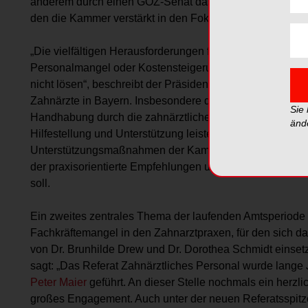
anderem durch einen GOZ-Senat das Top-Thema Honorie
den die Kammer verstärkt in den Fokus nehmen will, ist
„Die vielfältigen Herausforderungen für niedergelassene
Personalmangel oder Kostensteigerungen lassen sich o
nicht lösen“, beschreibt der Präsident der BLZK, Dr. Dr. 
Zahnärzte in Bayern. Insbesondere die galoppierende In
Sie
Handhabung durch die zahnärztlichen Kolleginnen und K
änd
Hilfestellung und Unterstützung leisten, so der BLZK-Prä
Unterstützungsmaßnahmen der Kammer soll durch einen
der praxisorientierte Empfehlungen und Strategien für d
soll.
Ein zweites zentrales Thema der laufenden Amtsperiode
Fachkräftemangel in den Zahnarztpraxen, für den sich da
von Dr. Brunhilde Drew und Dr. Dorothea Schmidt einset
sagt: „Das Referat Zahnärztliches Personal wurde lange
Peter Maier
geführt. An dieser Stelle nochmals ein herzli
großes Engagement. Auch unter der neuen Referatsspitze