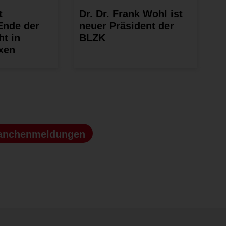
t
Dr. Dr. Frank Wohl ist
Ende der
neuer Präsident der
ht in
BLZK
xen
anchenmeldungen