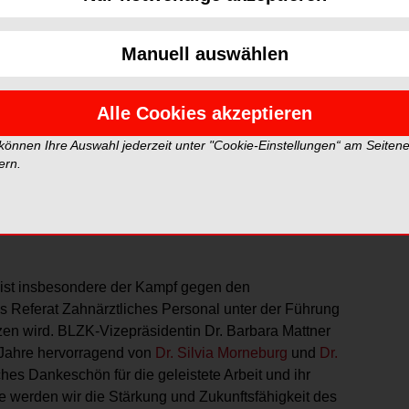
rung angegangen werden. Ein zweiter Schwerpunkt,
 der Fachkräftemangel in den Zahnarztpraxen.
Manuell auswählen
 Zahnärzte wie etwa Überbürokratisierung,
hne betriebswirtschaftlich auskömmliche GOZ-Honorare
Alle Cookies akzeptieren
Frank Wohl, die aktuelle Situation der Zahnärztinnen und
flation erzwinge eine neu ausgerichtete GOZ-
 können Ihre Auswahl jederzeit unter "Cookie-Einstellungen“ am Seiten
ollegen. Hierbei wolle die BLZK wesentliche
ern.
sident. Ein wichtiger Baustein der
 neu einberufenen GOZ-Senat gewährleistet werden,
ie bayerischen Zahnärztinnen und Zahnärzte erarbeiten
 ist insbesondere der Kampf gegen den
s Referat Zahnärztliches Personal unter der Führung
zen wird. BLZK-Vizepräsidentin Dr. Barbara Mattner
 Jahre hervorragend von
Dr. Silvia Morneburg
und
Dr.
ches Dankeschön für die geleistete Arbeit und ihr
 werden wir die Stärkung und Zukunftsfähigkeit des