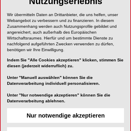
Nutzungserlebnis
Natriumbicarbonat und bekämpft die Ursache von
Zahnfleischproblemen, indem sie Plaque 4-mal
Wir übermitteln Daten an Drittanbieter, die uns helfen, unser
effektiver als eine Zahnpasta ohne
Webangebot zu verbessern und zu finanzieren. In diesem
Natriumbicarbonat entfernt. So unterstützt sie das
Zusammenhang werden auch Nutzungsprofile gebildet und
Zahnfleisch bei der Regeneration.
angereichert, auch außerhalb des Europäischen
Wirtschaftsraumes. Hierfür und um bestimmte Dienste zu
nachfolgend aufgeführten Zwecken verwenden zu dürfen,
Gesundes Zahnfleisch mit
benötigen wir Ihre Einwilligung.
dem bewährten Effekt von
Indem Sie "Alle Cookies akzeptieren" klicken, stimmen Sie
diesen (jederzeit widerruflich) zu.
Parodontax
Unter "Manuell auswählen" können Sie die
Datenverarbeitung individuell personalisieren.
In einer randomisierten, verblindeten, 6-wöchigen
klinischen Studie wurde eine 67 %
Unter "Nur notwendige akzeptieren" können Sie die
Datenverarbeitung ablehnen.
Natriumbicarbonat-Zahnpasta mit herkömmlicher
Fluoridzahnpasta verglichen. Eingeschlossen
Nur notwendige akzeptieren
waren 110 Proband:innen zwischen 18 und 65
Jahren mit leichter bis mittelschwerer Plaque-
induzierter Gingivitis, die zum Studienbeginn eine