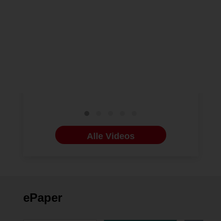
NEUE VIDEOS
30.01.2025
IMPLANTOLOGI
AG DDM Praxispreis 2024
Dental S
„Darstellung eines lokalen
Event für 
Parodontitisrezidivs“
Zahnmedi
Alle Videos
ePaper