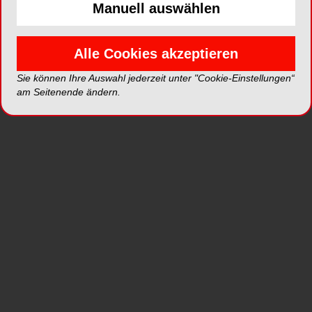
Manuell auswählen
professionelle Zahnreinigung erhielten.
Anschließend putzten
die Proband:innen für 6 Wochen 2x täglich mit der
Alle Cookies akzeptieren
zugewiesenen Zahnpasta die Zähne und wurden
Sie können Ihre Auswahl jederzeit unter "Cookie-Einstellungen“
nach Tag 3 sowie in den Wochen 1, 2 und 6
am Seitenende ändern.
untersucht. Zur Erfassung des Plaque-
Aufkommens und des Zustands der
Zahnfleischgesundheit wurden folgende
Parameter bestimmt: MGI (Modifizierter Gingivitis-
Index), BI (Blutungs-Index) und TPI (Turesky-
4
Plaque-Index).
Das Ergebnis: Die
Natriumbicarbonat-Zahnpasta zeigte eine
signifikante Verringerung der Mittelwerte der
blutenden Stellen, des BI und des MGI zu jedem
Zeitpunkt ab Woche 1 im Vergleich zur
4
herkömmlichen Fluoridzahnpasta.
Die
Studienergebnisse zeigen, dass die tägliche
Zahnpasta mit der einzigartigen Parodontax-