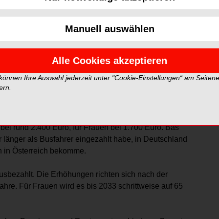
n Modell stehen soll, das den Lebensstandard sichert.
isher besser hin – die deutschen gesetzlichen
Manuell auswählen
40 Euro für Frauen seien im Europavergleich niedrig,
lem Österreich wird immer wieder als Vorbild genannt.
Alle Cookies akzeptieren
rei-Säulen-Modell“ mit gesetzlicher, privater und
Nachbarn in Europa? Ein Überblick:
 können Ihre Auswahl jederzeit unter "Cookie-Einstellungen“ am Seiten
ern.
r bei rund 2.400 Euro, für Frauen bei 1.700 Euro. Bas
er länger als Busfahrer eingezahlt habe, in Deutschland
n in Österreich bekomme.
sbezahlt. Die Erhöhungen richten sich nach der
ahre. Für Frauen wird es bis 2033 schrittweise auf 65