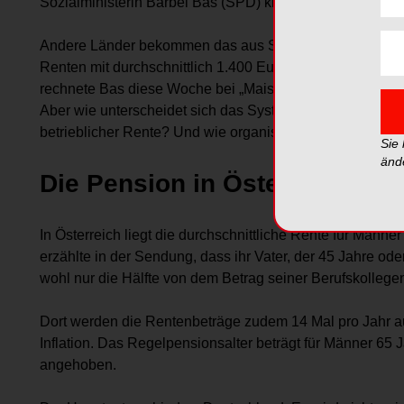
Sozialministerin Bärbel Bas (SPD) klar, dass am Ende ei
Andere Länder bekommen das aus Sicht der SPD-Chefin b
Renten mit durchschnittlich 1.400 Euro für Männer und 9
rechnete Bas diese Woche bei „Maischberger“ vor. Vor al
Aber wie unterscheidet sich das System vom deutschen „D
betrieblicher Rente? Und wie organisieren sich andere 
Sie
änd
Die Pension in Österreich
In Österreich liegt die durchschnittliche Rente für Männe
erzählte in der Sendung, dass ihr Vater, der 45 Jahre od
wohl nur die Hälfte von dem Betrag seiner Berufskollege
Dort werden die Rentenbeträge zudem 14 Mal pro Jahr au
Inflation. Das Regelpensionsalter beträgt für Männer 65 J
angehoben.