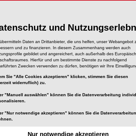
atenschutz und Nutzungserlebn
übermitteln Daten an Drittanbieter, die uns helfen, unser Webangebot 
bessern und zu finanzieren. In diesem Zusammenhang werden auch
zungsprofile gebildet und angereichert, auch außerhalb des Europäisc
tschaftsraumes. Hierfür und um bestimmte Dienste zu nachfolgend
geführten Zwecken verwenden zu dürfen, benötigen wir Ihre Einwilligun
em Sie "Alle Cookies akzeptieren" klicken, stimmen Sie diesen
erzeit widerruflich) zu.
er "Manuell auswählen" können Sie die Datenverarbeitung individ
sonalisieren.
Foto: Ирина Батюк – stock.adobe.com/Generiert mit KI
er "Nur notwendige akzeptieren" können Sie die Datenverarbeitu
ntan eine Kommission darüber, wie das trotz aller
ehnen.
funktionieren soll. Nach der Aufregung über die
tzlichen Rente als „Basisabsicherung“ stellte
Nur notwendige akzeptieren