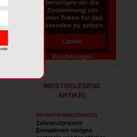
benötigen wir die
Zustimmung um
einen Token für das
Absenden zu setzen.
Cookie
ende
Einstellungen
ändern
MEISTGELESENE
ARTIKEL
BRANCHENMELDUNGEN
Zahnarztpraxen:
Einnahmen steigen