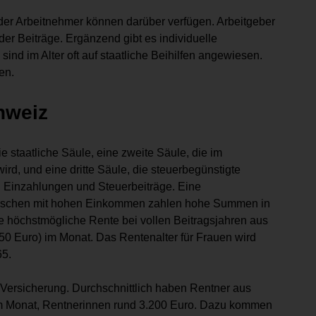
 der Arbeitnehmer können darüber verfügen. Arbeitgeber
 der Beiträge. Ergänzend gibt es individuelle
nd im Alter oft auf staatliche Beihilfen angewiesen.
en.
hweiz
 staatliche Säule, eine zweite Säule, die im
rd, und eine dritte Säule, die steuerbegünstigte
ch Einzahlungen und Steuerbeiträge. Eine
Menschen mit hohen Einkommen zahlen hohe Summen in
 höchstmögliche Rente bei vollen Beitragsjahren aus
.750 Euro) im Monat. Das Rentenalter für Frauen wird
65.
h Versicherung. Durchschnittlich haben Rentner aus
im Monat, Rentnerinnen rund 3.200 Euro. Dazu kommen