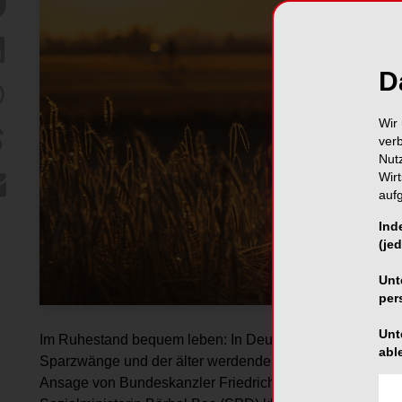
D
Wir 
ver
Nut
Wir
auf
Ind
(jed
Unt
per
Unt
Im Ruhestand bequem leben: In Deutschland grübelt mome
abl
Sparzwänge und der älter werdenden Bevölkerung künftig 
Ansage von Bundeskanzler Friedrich Merz (CDU) zur gese