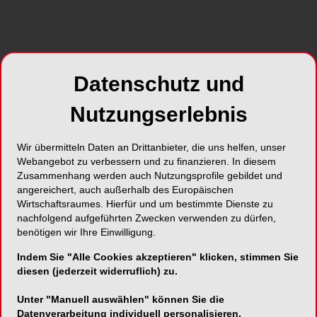
Foto: Neoss
Sandra von Schmudde übernimmt mit sofortiger
Datenschutz und
Wirkung erweiterte Verantwortlichkeiten innerhalb
der Neoss Group, um das Unternehmen mit dem
Nutzungserlebnis
erfolgreichen Konzept Intelligent Simplicity in
Europa weiter auszubauen.
Wir übermitteln Daten an Drittanbieter, die uns helfen, unser
Webangebot zu verbessern und zu finanzieren. In diesem
Von Schmudde hat 2023 die Geschäftsführung für
Zusammenhang werden auch Nutzungsprofile gebildet und
Deutschland und Österreich mit Sitz in Köln
angereichert, auch außerhalb des Europäischen
übernommen und wird zukünftig auch die Märkte
Wirtschaftsraumes. Hierfür und um bestimmte Dienste zu
in der Schweiz, Ungarn, Polen, Tschechien,
nachfolgend aufgeführten Zwecken verwenden zu dürfen,
Luxemburg, den Niederlanden, Belgien, Portugal,
benötigen wir Ihre Einwilligung.
Spanien und Frankreich leiten.
Indem Sie "Alle Cookies akzeptieren" klicken, stimmen Sie
diesen (jederzeit widerruflich) zu.
Mit diesen Veränderungen wird die Präsenz und
Unter "Manuell auswählen" können Sie die
Nähe zum Kunden durch das Neoss Team
Datenverarbeitung individuell personalisieren.
innerhalb der bestehenden Märkte gestärkt.