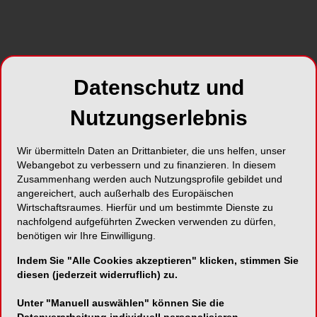
Datenschutz und
Nutzungserlebnis
Foto: dream@do – stock.adobe.com;
Wir übermitteln Daten an Drittanbieter, die uns helfen, unser
Auch wer arbeitsunfähig eine neue Stelle antritt,
Webangebot zu verbessern und zu finanzieren. In diesem
Zusammenhang werden auch Nutzungsprofile gebildet und
hat Anspruch auf Krankengeld. Das geht aus
angereichert, auch außerhalb des Europäischen
einer Entscheidung des Landessozialgerichts
Wirtschaftsraumes. Hierfür und um bestimmte Dienste zu
München hervor, auf die das Rechtsportal
nachfolgend aufgeführten Zwecken verwenden zu dürfen,
Anwaltauskunft.de hinweist. (Az.: L 5 KR 304/24)
benötigen wir Ihre Einwilligung.
Indem Sie "Alle Cookies akzeptieren" klicken, stimmen Sie
In dem konkreten Fall hatte eine Frau eine neue
diesen (jederzeit widerruflich) zu.
Tätigkeit als Produktionsmitarbeiterin
aufgenommen. Dort musste sie überwiegend im
Unter "Manuell auswählen" können Sie die
Stehen und in gebückter Haltung arbeiten. Bereits