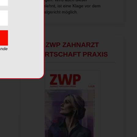
abgelehnt, ist eine Klage vor dem
Sozialgericht möglich.
ZWP ZAHNARZT
ende
WIRTSCHAFT PRAXIS