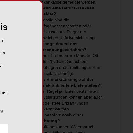
Krankenkasse gemeldet werden.
Wo wird eine Berufskrankheit
gemeldet?
Zuständig sind die
is
Berufsgenossenschaften oder
Unfallkassen als Träger der
gesetzlichen Unfallversicherung.
zu
Wie lange dauert das
Anerkennungsverfahren?
hen
Je nach Fall mehrere Monate. Oft
werden ärztliche Gutachten,
g.
Fragebögen und Ermittlungen zum
Arbeitsplatz benötigt.
Muss die Erkrankung auf der
Berufskrankheiten-Liste stehen?
In der Regel ja. Unter bestimmten
uell
Voraussetzungen können aber auch
nicht gelistete Erkrankungen
anerkannt werden.
ng
Was passiert nach einer
Ablehnung?
Betroffene können Widerspruch
einlegen. Wird auch dieser