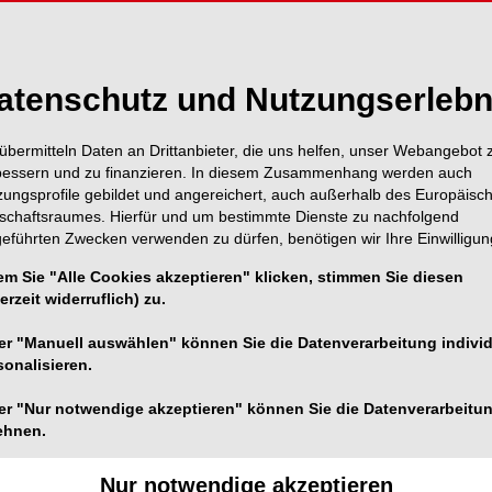
atenschutz und Nutzungserlebn
übermitteln Daten an Drittanbieter, die uns helfen, unser Webangebot 
bessern und zu finanzieren. In diesem Zusammenhang werden auch
zungsprofile gebildet und angereichert, auch außerhalb des Europäisc
tschaftsraumes. Hierfür und um bestimmte Dienste zu nachfolgend
geführten Zwecken verwenden zu dürfen, benötigen wir Ihre Einwilligun
em Sie "Alle Cookies akzeptieren" klicken, stimmen Sie diesen
erzeit widerruflich) zu.
er "Manuell auswählen" können Sie die Datenverarbeitung individ
sonalisieren.
er "Nur notwendige akzeptieren" können Sie die Datenverarbeitu
ehnen.
Foto: SensSai/peopleimages.com – stock.adobe.com
Nur notwendige akzeptieren
dene Kriterien erfüllt sein. Zum Beispiel muss sie in