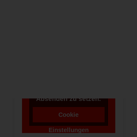
NEWSLETTER
ABONNIEREN
Um bei unserer
Anwendung Formulare
zu verwenden,
benötigen wir die
Zustimmung um einen
Token für das
Absenden zu setzen.
Cookie
Einstellungen