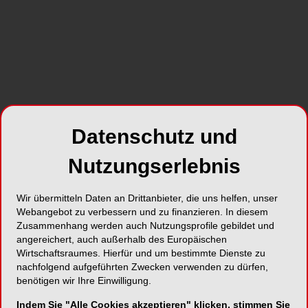
Foto: Quality Stock Arts – stock.adobe.com
Eine SARS-CoV-2-Infektion stellt auch bei einem
symptomlosen Verlauf eine Krankheit nach § 3
Abs. 1 EFZG dar, die zur Arbeitsunfähigkeit führt,
wenn es dem Arbeitnehmer infolge einer
behördlichen Absonderungsanordnung rechtlich
unmöglich ist, die geschuldete Tätigkeit bei dem
Datenschutz und
Arbeitgeber zu erbringen und eine Erbringung in
der häuslichen Umgebung nicht in Betracht
Nutzungserlebnis
kommt.
Wir übermitteln Daten an Drittanbieter, die uns helfen, unser
Der Kläger ist als Produktionsmitarbeiter bei der
Webangebot zu verbessern und zu finanzieren. In diesem
Beklagten, einem Unternehmen der
Zusammenhang werden auch Nutzungsprofile gebildet und
kunststoffverarbeitenden Industrie, beschäftigt. Er
angereichert, auch außerhalb des Europäischen
Wirtschaftsraumes. Hierfür und um bestimmte Dienste zu
hatte sich keiner Schutzimpfung gegen das
nachfolgend aufgeführten Zwecken verwenden zu dürfen,
Coronavirus unterzogen und wurde am 26.
benötigen wir Ihre Einwilligung.
Dezember 2021 positiv auf das Virus getestet. Für
Indem Sie "Alle Cookies akzeptieren" klicken, stimmen Sie
die Zeit vom 27. bis zum 31. Dezember 2021