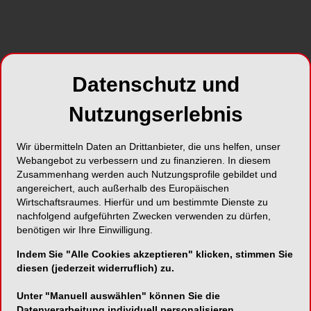
Datenschutz und
Foto: Dreadlock – stock.adobe.com
Nutzungserlebnis
Ein Krankenschein hat einen hohen Beweiswert.
Um den zu erschüttern, braucht ein Arbeitgeber
Wir übermitteln Daten an Drittanbieter, die uns helfen, unser
deutliche Indizien. Das zeigt einmal mehr ein
Webangebot zu verbessern und zu finanzieren. In diesem
Zusammenhang werden auch Nutzungsprofile gebildet und
Urteil des Arbeitsgerichts Nordhausen, auf den
angereichert, auch außerhalb des Europäischen
die Arbeitsgemeinschaft Arbeitsrecht des
Wirtschaftsraumes. Hierfür und um bestimmte Dienste zu
Deutschen Anwaltvereins (DAV) hinweist (Az. 3
nachfolgend aufgeführten Zwecken verwenden zu dürfen,
Ca 438/25).
benötigen wir Ihre Einwilligung.
Indem Sie "Alle Cookies akzeptieren" klicken, stimmen Sie
Krankgeschrieben am
diesen (jederzeit widerruflich) zu.
Kündigungstag
Unter "Manuell auswählen" können Sie die
Datenverarbeitung individuell personalisieren.