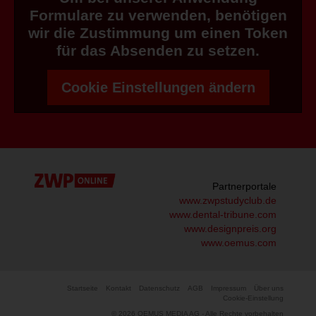
Formulare zu verwenden, benötigen
wir die Zustimmung um einen Token
für das Absenden zu setzen.
Cookie Einstellungen ändern
Partnerportale
www.zwpstudyclub.de
www.dental-tribune.com
www.designpreis.org
www.oemus.com
Startseite
Kontakt
Datenschutz
AGB
Impressum
Über uns
Cookie-Einstellung
© 2026 OEMUS MEDIA AG - Alle Rechte vorbehalten