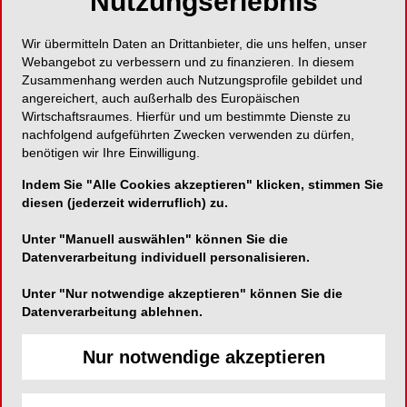
Nutzungserlebnis
wichtigsten Fragen und Antworten.
Wir übermitteln Daten an Drittanbieter, die uns helfen, unser
Webangebot zu verbessern und zu finanzieren. In diesem
Habe ich Anspruch auf
Zusammenhang werden auch Nutzungsprofile gebildet und
angereichert, auch außerhalb des Europäischen
Teilzeitarbeit?
Wirtschaftsraumes. Hierfür und um bestimmte Dienste zu
nachfolgend aufgeführten Zwecken verwenden zu dürfen,
benötigen wir Ihre Einwilligung.
Arbeitszeitverkürzung ist oft Verhandlungssache.
Indem Sie "Alle Cookies akzeptieren" klicken, stimmen Sie
Ein gesetzlicher Anspruch kann helfen, doch nicht
diesen (jederzeit widerruflich) zu.
jeder hat ihn: In Betrieben mit bis zu 15
Beschäftigten hängt die Entscheidung vom
Unter "Manuell auswählen" können Sie die
Wohlwollen des Chefs oder der Chefin ab.
Datenverarbeitung individuell personalisieren.
Unter "Nur notwendige akzeptieren" können Sie die
Erst ab 16 Mitarbeitenden besteht ein
Datenverarbeitung ablehnen.
Rechtsanspruch – vorausgesetzt, der
Arbeitnehmer ist seit mindestens sechs Monaten
Nur notwendige akzeptieren
im Unternehmen. „Sind beide Bedingungen erfüllt,
können Beschäftigte eine dauerhafte
Reduzierung der Arbeitszeit beantragen“, erklärt