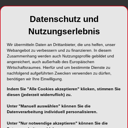
Datenschutz und
Nutzungserlebnis
Foto: Prostock-studio – stock.adobe.com
Wir übermitteln Daten an Drittanbieter, die uns helfen, unser
Webangebot zu verbessern und zu finanzieren. In diesem
In den ersten Monaten eines Arbeitsverhältnisses
Zusammenhang werden auch Nutzungsprofile gebildet und
sind Beschäftigte oft besonders vorsichtig.
angereichert, auch außerhalb des Europäischen
Schließlich ist mit dem Arbeitgeber oft eine
Wirtschaftsraumes. Hierfür und um bestimmte Dienste zu
Probezeit vereinbart. Darf man da überhaupt
nachfolgend aufgeführten Zwecken verwenden zu dürfen,
Urlaubstage nehmen?
benötigen wir Ihre Einwilligung.
Indem Sie "Alle Cookies akzeptieren" klicken, stimmen Sie
„Das darf man“, so Nathalie Oberthür,
diesen (jederzeit widerruflich) zu.
Fachanwältin für Arbeitsrecht. Arbeitnehmerinnen
Unter "Manuell auswählen" können Sie die
und Arbeitnehmer haben auch während einer
Datenverarbeitung individuell personalisieren.
vereinbarten Probezeit Anspruch auf Urlaub. In
den ersten sechs Monaten bekommt man für
Unter "Nur notwendige akzeptieren" können Sie die
jeden vollen Monat ein Zwölftel des