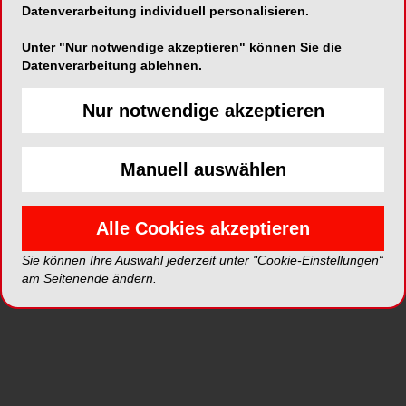
Datenverarbeitung individuell personalisieren.
Unter "Nur notwendige akzeptieren" können Sie die
Abb. 1: Präoperative Darstellung des horizontalen
Abb. 
Datenverarbeitung ablehnen.
Alveolarknochendefekts.
Nur notwendige akzeptieren
Manuell auswählen
Alle Cookies akzeptieren
Einleitung
Sie können Ihre Auswahl jederzeit unter "Cookie-Einstellungen“
am Seitenende ändern.
Zur Rekonstruktion alveolärer Defekte wurden im
Laufe der letzten Jahrzehnte zahlreiche
chirurgische Regenerationsverfahren entwickelt.
Die meisten dieser Techniken basieren auf dem
Prinzip der gesteuerten Knochenregeneration