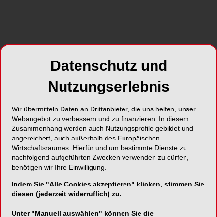
Regeneration resorbierter Alveolarbereiche
verwendet wird. Der dokumentierte Fall zeigte
nach 36 Monaten einen klinischen Erfolg mit
einem Alveolarknochenzuwachs von 4,7 mm in
der Breite. Der Einsatz von Periost bietet Vorteile
wie die Stabilität des Transplantats, verbesserte
Datenschutz und
vaskuläre Versorgung, Ausschluss von
Nutzungserlebnis
Membranexposition und Nekrose, beschleunigte
Heilung sowie geringe postoperative
Beschwerden.
Wir übermitteln Daten an Drittanbieter, die uns helfen, unser
Webangebot zu verbessern und zu finanzieren. In diesem
Zusammenhang werden auch Nutzungsprofile gebildet und
angereichert, auch außerhalb des Europäischen
Wirtschaftsraumes. Hierfür und um bestimmte Dienste zu
nachfolgend aufgeführten Zwecken verwenden zu dürfen,
benötigen wir Ihre Einwilligung.
Indem Sie "Alle Cookies akzeptieren" klicken, stimmen Sie
diesen (jederzeit widerruflich) zu.
Unter "Manuell auswählen" können Sie die