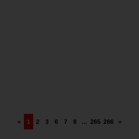
MESSEN UND KONGRESSE
03.06.2026
Live von der Dental Bern: Treffpunkt
der Schweizer Dentalbranche
24 Fotos
«
1
2
3
6
7
8
...
265
266
»