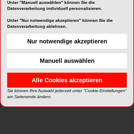
Unter "Manuell auswählen" können Sie die
Datenverarbeitung individuell personalisieren.
Unter "Nur notwendige akzeptieren" können Sie die
Datenverarbeitung ablehnen.
Nur notwendige akzeptieren
NEUE BILDERGALERIEN
20.07.2026
Komplexe restaurative Versorgung
Manuell auswählen
mittels Komposit-Injektionstechnik
22 Fotos
Alle Cookies akzeptieren
Sie können Ihre Auswahl jederzeit unter "Cookie-Einstellungen“
am Seitenende ändern.