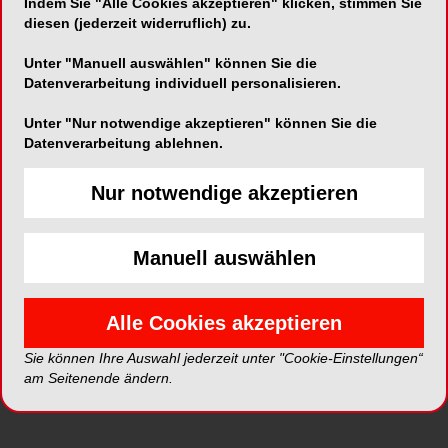
Indem Sie "Alle Cookies akzeptieren" klicken, stimmen Sie
diesen (jederzeit widerruflich) zu.
DUX DENTAL
Bib-Eze
Unter "Manuell auswählen" können Sie die
Datenverarbeitung individuell personalisieren.
Unter "Nur notwendige akzeptieren" können Sie die
Datenverarbeitung ablehnen.
Nur notwendige akzeptieren
Manuell auswählen
Alle Cookies akzeptieren
RONVIG MFG. A/S
CALAJECT
Sie können Ihre Auswahl jederzeit unter "Cookie-Einstellungen“
am Seitenende ändern.