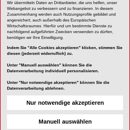
Wir übermitteln Daten an Drittanbieter, die uns helfen, unser
Webangebot zu verbessern und zu finanzieren. In diesem
Neuer Zahnseidenspender: hygienisch, praktisch
Zusammenhang werden auch Nutzungsprofile gebildet und
und sofort einsatzbereit!
angereichert, auch außerhalb des Europäischen
Wirtschaftsraumes. Hierfür und um bestimmte Dienste zu
nachfolgend aufgeführten Zwecken verwenden zu dürfen,
benötigen wir Ihre Einwilligung.
Hager & Werken GmbH & Co. KG
Indem Sie "Alle Cookies akzeptieren" klicken, stimmen Sie
diesen (jederzeit widerruflich) zu.
Ackerstraße 1
47269 Duisburg
Unter "Manuell auswählen" können Sie die
Datenverarbeitung individuell personalisieren.
Telefon:
0203-992690
Fax:
0203-299283
Unter "Nur notwendige akzeptieren" können Sie die
Datenverarbeitung ablehnen.
E-Mail:
info@hagerwerken.de
Website:
https://www.hagerwerken.de/
Nur notwendige akzeptieren
Manuell auswählen