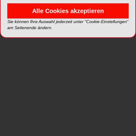
®
Alle Cookies akzeptieren
Der hygienische Zahnseidenspender Mirafloss
Big aus dem Hause Hager & Werken ist eine
Sie können Ihre Auswahl jederzeit unter "Cookie-Einstellungen“
zeitsparende und praktische Lösung für die
am Seitenende ändern.
direkte Verwendung von Zahnseide am
Behandlungsstuhl. Dem Behandler wird durch die
besondere Spenderbox mühsames Abschneiden
von Zahnseidenfäden erspart und durch die
scharfe Edelstahl-Metallkante eine schnelle
®
Einhandbedienung gewährleistet. Der Mirafloss
Big Zahnseidenspender kann platzsparend unter
anderem an der Wand oder auch direkt am
Behandlungsstuhl durch ein spezielles
Klebeband, im Lieferumfang enthalten,
angebracht werden.