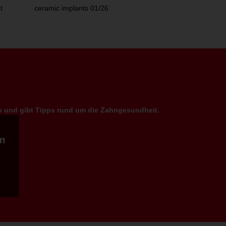
t
ceramic implants 01/26
en und gibt Tipps rund um die Zahngesundheit.
m