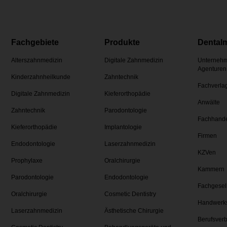
Fachgebiete
Produkte
Dental
Alterszahnmedizin
Digitale Zahnmedizin
Unternehm
Agenturen
Kinderzahnheilkunde
Zahntechnik
Fachverla
Digitale Zahnmedizin
Kieferorthopädie
Anwälte
Zahntechnik
Parodontologie
Fachhand
Kieferorthopädie
Implantologie
Firmen
Endodontologie
Laserzahnmedizin
KZVen
Prophylaxe
Oralchirurgie
Kammern
Parodontologie
Endodontologie
Fachgesel
Oralchirurgie
Cosmetic Dentistry
Handwerk
Laserzahnmedizin
Ästhetische Chirurgie
Berufsver