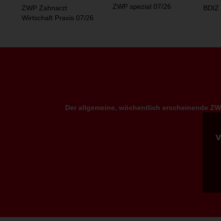
ZWP spezial 07/26
ZWP Zahnarzt
BDIZ 
Wirtschaft Praxis 07/26
Der allgemeine, wöchentlich erscheinende ZWP