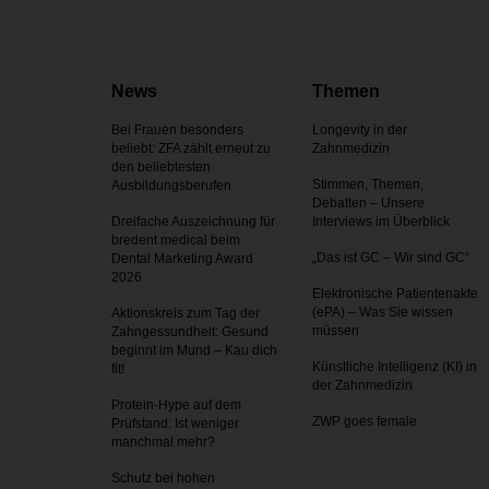
News
Themen
Bei Frauen besonders
Longevity in der
beliebt: ZFA zählt erneut zu
Zahnmedizin
den beliebtesten
Stimmen, Themen,
Ausbildungsberufen
Debatten – Unsere
Dreifache Auszeichnung für
Interviews im Überblick
bredent medical beim
„Das ist GC – Wir sind GC“
Dental Marketing Award
2026
Elektronische Patientenakte
(ePA) – Was Sie wissen
Aktionskreis zum Tag der
müssen
Zahnges­sundheit: Gesund
beginnt im Mund – Kau dich
Künstliche Intelligenz (KI) in
fit!
der Zahnmedizin
Protein-Hype auf dem
ZWP goes female
Prüfstand: Ist weniger
manchmal mehr?
Schutz bei hohen