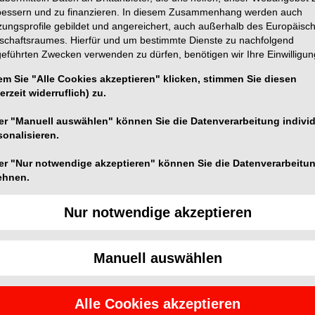
bessern und zu finanzieren. In diesem Zusammenhang werden auch
zungsprofile gebildet und angereichert, auch außerhalb des Europäisc
tschaftsraumes. Hierfür und um bestimmte Dienste zu nachfolgend
geführten Zwecken verwenden zu dürfen, benötigen wir Ihre Einwilligun
em Sie "Alle Cookies akzeptieren" klicken, stimmen Sie diesen
erzeit widerruflich) zu.
mplantate weltweit gesetzt.
er "Manuell auswählen" können Sie die Datenverarbeitung individ
ate tragen, leiden ca. 16% an fortgeschrittenen
sonalisieren.
htig, auf neue Zähne zu achten, denn die Qualität der
 Haltbarkeit – unabhängig davon, was für ein Implantat
er "Nur notwendige akzeptieren" können Sie die Datenverarbeitu
ag gereinigt werden, besonders sorgfältig am
ehnen.
ie gewohnt eine weiche Zahnbürste in kleinen
Nur notwendige akzeptieren
, die Ihren individuellen Bedürfnissen angepasst sind.
Manuell auswählen
en zahnärztlichen Kontrollen können Zahnimplantate
 Pflege, um die rauen Implantatoberflächen und die
 können. Die TePe Universal Care™ mit einem
Alle Cookies akzeptieren
 palatinale und linguale Reinigung bei Implantaten. Sie