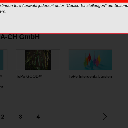
ntaten entworfen. Weiche, abgerundete Borsten sorgen
 können Ihre Auswahl jederzeit unter "Cookie-Einstellungen“ am Seiten
e Implantatpflege.
ern.
tern und spiegeln nicht die Meinung der Redaktion wider.
D-A-CH GmbH
™
TePe GOOD™
TePe Interdentalbürsten
TeP
c™
2
3
4