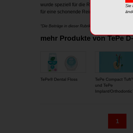
wurde speziell für die Reinigung von Impla
Sie
für eine schonende Reinigung – für die best
änd
*Die Beiträge in dieser Rubrik stammen von den Anbie
mehr Produkte von TePe 
TePe® Dental Floss
TePe Compact Tuft
und TePe
Implant/Orthodonti
1