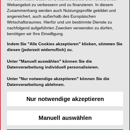
Webangebot zu verbessern und zu finanzieren. In diesem
Zusammenhang werden auch Nutzungsprofile gebildet und
Gründliche Entfernung von Plaque durch
angereichert, auch außerhalb des Europäischen
multifunktionale Zahnseide!
Wirtschaftsraumes. Hierfür und um bestimmte Dienste zu
nachfolgend aufgeführten Zwecken verwenden zu dürfen,
benötigen wir Ihre Einwilligung.
Indem Sie "Alle Cookies akzeptieren" klicken, stimmen Sie
TePe D-A-CH GmbH
diesen (jederzeit widerruflich) zu.
Langenhorner Chaussee 44 a
Unter "Manuell auswählen" können Sie die
22335 Hamburg
Datenverarbeitung individuell personalisieren.
Telefon:
+49 (0)40 570 123-0
Unter "Nur notwendige akzeptieren" können Sie die
Fax:
+49 (0)40 570 123-190
Datenverarbeitung ablehnen.
E-Mail:
kontakt@tepe.com
Nur notwendige akzeptieren
Website:
http://www.tepe.com
Manuell auswählen