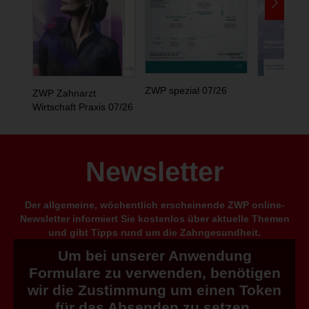
ZWP spezial 07/26
ZWP Zahnarzt
Wirtschaft Praxis 07/26
Newsletter
Der allgemeine, wöchentlich erscheinende ZWP online-
Newsletter informiert Sie kostenlos über aktuelle Themen
und gibt Tipps rund um die Zahngesundheit.
Um bei unserer Anwendung
Formulare zu verwenden, benötigen
wir die Zustimmung um einen Token
für das Absenden zu setzen.