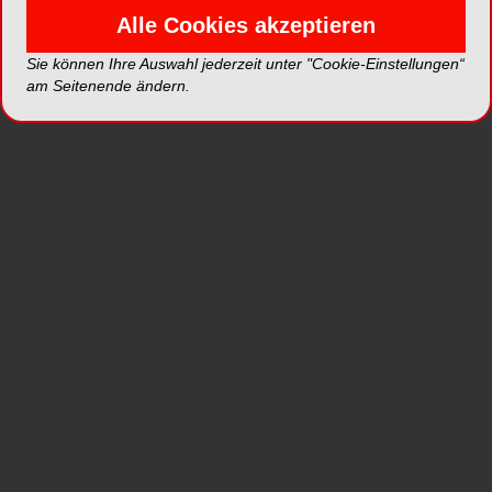
Alle Cookies akzeptieren
TePe Multifloss verbindet gleich drei Vorteile in
nur einer Zahnseide, wodurch es die einfache und
Sie können Ihre Auswahl jederzeit unter "Cookie-Einstellungen“
gründliche Entfernung von Plaque optimiert! Das
am Seitenende ändern.
feste Ende ermöglicht ein leichtes Einfädeln in die
Zahnzwischenräume, während sowohl der
flauschige als auch der dünne Part Plaque aus
unterschiedlich großen Zwischenräumen entfernt.
Durch das „Ein-für-Alles“-Prinzip kann Multifloss
neben der effizienten Plaqueentfernung, zugleich
Kontaktpunkte reinigen, sowie
Multibandapparaturen und Brücken säubern.
Diese multifunktionale Zahnseide kann dank ihrer
unterschiedlichen Komponenten für verschiedene
Patientengruppen angewendet werden.
TePe bietet eine große Auswahl an Produkten zur