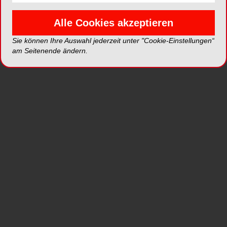
Auch die Mundschleimhaut benötigt
Alle Cookies akzeptieren
Aufmerksamkeit. Nicht nur in der Zahnarztpraxis
sondern auch zuhause durch den Patienten.
Sie können Ihre Auswahl jederzeit unter "Cookie-Einstellungen“
am Seitenende ändern.
Erfreulicherweise nimmt der Anteil der Menschen,
denen ihre eigene Mundgesundheit wichtig ist,
weiter zu. Dies ist nicht zuletzt auch ein Verdienst
der engagierten Prophylaxehelferin.
lege artis bietet hier ein weiteres Produkt an:
LEGASED natur als Mund-Wund-Pflaster.
LEGASED ist durch den Patienten einfach
anzuwenden und zu applizieren und erfreut sich
überdurch-schnittlicher Akzeptanz bei den
Verwendern.
LEGASED natur
funktioniert einfach: die
betreffende wunde Stelle im Zahnfleisch wird
trocken getupft, dann wird das Produkt