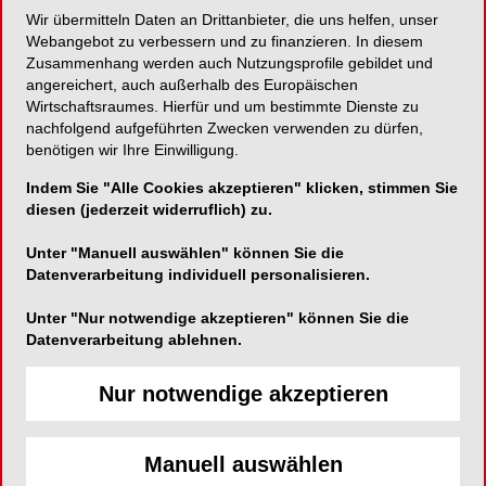
Wir übermitteln Daten an Drittanbieter, die uns helfen, unser
Webangebot zu verbessern und zu finanzieren. In diesem
Pflege und Schutz der Mundschleimhaut in der
Zusammenhang werden auch Nutzungsprofile gebildet und
Zahnarzpraxis und zu Hause!
angereichert, auch außerhalb des Europäischen
Wirtschaftsraumes. Hierfür und um bestimmte Dienste zu
nachfolgend aufgeführten Zwecken verwenden zu dürfen,
benötigen wir Ihre Einwilligung.
lege artis Pharma GmbH + Co. KG
Indem Sie "Alle Cookies akzeptieren" klicken, stimmen Sie
Breitwasenring 1
diesen (jederzeit widerruflich) zu.
72135 Dettenhausen
Unter "Manuell auswählen" können Sie die
Datenverarbeitung individuell personalisieren.
Telefon:
07157-56450
Fax:
07157-564550
Unter "Nur notwendige akzeptieren" können Sie die
E-Mail:
info@legeartis.de
Datenverarbeitung ablehnen.
Website:
http://www.legeartis.de/
Nur notwendige akzeptieren
Manuell auswählen