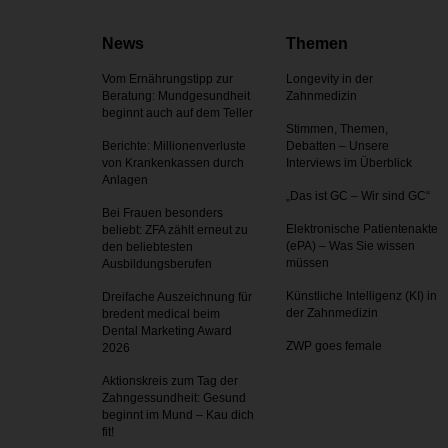
News
Themen
Vom Ernährungstipp zur
Longevity in der
Beratung: Mundgesundheit
Zahnmedizin
beginnt auch auf dem Teller
Stimmen, Themen,
Berichte: Millionenverluste
Debatten – Unsere
von Krankenkassen durch
Interviews im Überblick
Anlagen
„Das ist GC – Wir sind GC“
Bei Frauen besonders
Elektronische Patientenakte
beliebt: ZFA zählt erneut zu
(ePA) – Was Sie wissen
den beliebtesten
müssen
Ausbildungsberufen
Künstliche Intelligenz (KI) in
Dreifache Auszeichnung für
der Zahnmedizin
bredent medical beim
Dental Marketing Award
ZWP goes female
2026
Aktionskreis zum Tag der
Zahnges­sundheit: Gesund
beginnt im Mund – Kau dich
fit!