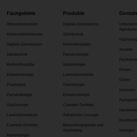
Fachgebiete
Produkte
Dental
Alterszahnmedizin
Digitale Zahnmedizin
Unternehm
Agenturen
Kinderzahnheilkunde
Zahntechnik
Fachverla
Digitale Zahnmedizin
Kieferorthopädie
Anwälte
Zahntechnik
Parodontologie
Fachhand
Kieferorthopädie
Implantologie
Firmen
Endodontologie
Laserzahnmedizin
KZVen
Prophylaxe
Oralchirurgie
Kammern
Parodontologie
Endodontologie
Fachgesel
Oralchirurgie
Cosmetic Dentistry
Handwerk
Laserzahnmedizin
Ästhetische Chirurgie
Berufsver
Cosmetic Dentistry
Behandlungsgeräte und
Ausrüstung
Innungen
Implantologie