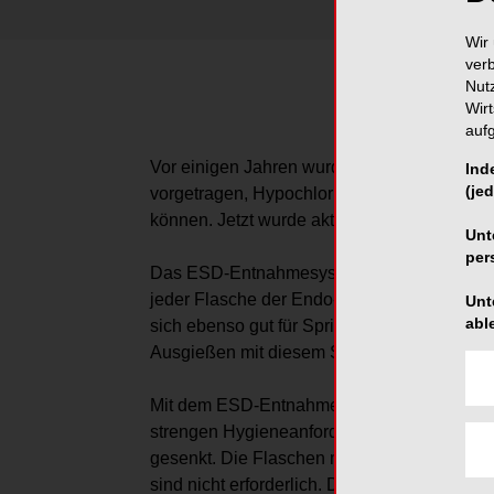
Wir 
ver
Nut
Wir
auf
Vor einigen Jahren wurde auf der lege arti
Ind
(jed
vorgetragen, Hypochlorit (HISTOLITH) mit e
können. Jetzt wurde aktuell eine simple und
Unt
per
Das ESD-Entnahmesystem
. ESD steht für
jeder Flasche der Endo-Lösungen HISTOLI
Unt
abl
sich ebenso gut für Spritzen mit Luer- wie L
Ausgießen mit diesem System auch weiterhi
Mit dem ESD-Entnahmesystem unterstützt leg
strengen Hygieneanforderungen einfach einz
gesenkt. Die Flaschen müssen nicht auf de
sind nicht erforderlich. Die Lösungen könn