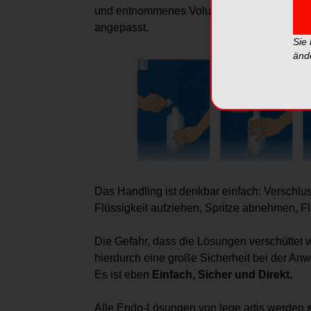
und entnommenes Volumen werden vom Beha
angepasst.
Sie
änd
Das Handling ist denkbar einfach: Verschlus
Flüssigkeit aufziehen, Spritze abnehmen, F
Die Gefahr, dass die Lösungen verschüttet we
hierdurch eine große Sicherheit bei der An
Es ist eben
Einfach, Sicher und Direkt.
Alle Endo-Lösungen von lege artis werden