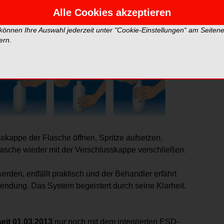
ndler bestimmt und so den individuellen Wünschen
Alle Cookies akzeptieren
 können Ihre Auswahl jederzeit unter "Cookie-Einstellungen“ am Seiten
ern.
skappe der Flasche öffnen, Spritze aufsetzen,
lasche wieder mit der Verschlusskappe verschließen.
rden, entfällt praktisch und der Behandler erfährt
wendung. Das System begeistert durch seine Klarheit.
seit 01.03.2013
nur noch mit dem integrierten ESD-