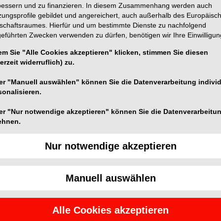
bessern und zu finanzieren. In diesem Zusammenhang werden auch
zungsprofile gebildet und angereichert, auch außerhalb des Europäisc
tschaftsraumes. Hierfür und um bestimmte Dienste zu nachfolgend
geführten Zwecken verwenden zu dürfen, benötigen wir Ihre Einwilligun
em Sie "Alle Cookies akzeptieren" klicken, stimmen Sie diesen
erzeit widerruflich) zu.
von N’Durance überzeugt. Jetzt haben auch die ersten
er "Manuell auswählen" können Sie die Datenverarbeitung individ
et. Die gelungene Kombination aus reduzierter
sonalisieren.
ung mindert die postoperative Sensibilität. Das
bnisse, die sich sehen lassen können. Zahnärzte sind
er "Nur notwendige akzeptieren" können Sie die Datenverarbeitu
ehnen.
kose Komposit ohne besonderen Aufwand und, ohne zu
ßend auf Hochglanz polieren lässt. Begrüßenswert ist
Nur notwendige akzeptieren
Dem Amalgam auf den Fersen, überzeugt N’Durance
m ist das Universalkomposit mit allen adhäsiven
r hohe Monomerumwandlung (75%) und BisGMA/TEGDMA
Manuell auswählen
de Biokompatibilität – ein wichtiger Fortschritt in der
ert für Behandler und Patienten, da das
ce erfüllt somit alle essenziellen Ansprüche in der
Alle Cookies akzeptieren