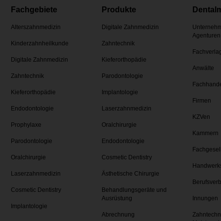
Fachgebiete
Produkte
Dental
Alterszahnmedizin
Digitale Zahnmedizin
Unternehm
Agenturen
Kinderzahnheilkunde
Zahntechnik
Fachverla
Digitale Zahnmedizin
Kieferorthopädie
Anwälte
Zahntechnik
Parodontologie
Fachhand
Kieferorthopädie
Implantologie
Firmen
Endodontologie
Laserzahnmedizin
KZVen
Prophylaxe
Oralchirurgie
Kammern
Parodontologie
Endodontologie
Fachgesel
Oralchirurgie
Cosmetic Dentistry
Handwerk
Laserzahnmedizin
Ästhetische Chirurgie
Berufsver
Cosmetic Dentistry
Behandlungsgeräte und
Ausrüstung
Innungen
Implantologie
Abrechnung
Zahntechn