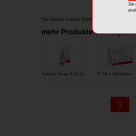
Sie
änd
*Die Beiträge in dieser Rubrik stammen von den Anbie
mehr Produkte von Septo
Xylonor Spray N 15 %
R.T.R.+ Membran
1