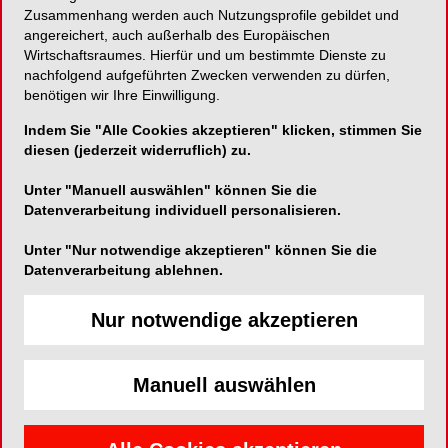
Zusammenhang werden auch Nutzungsprofile gebildet und
angereichert, auch außerhalb des Europäischen
Komplett latexfrei und hygienisch verpackte
Wirtschaftsraumes. Hierfür und um bestimmte Dienste zu
Zylinderampullen!
nachfolgend aufgeführten Zwecken verwenden zu dürfen,
benötigen wir Ihre Einwilligung.
Indem Sie "Alle Cookies akzeptieren" klicken, stimmen Sie
diesen (jederzeit widerruflich) zu.
Septodont GmbH
Unter "Manuell auswählen" können Sie die
Felix-Wankel-Straße 9
Datenverarbeitung individuell personalisieren.
53859 Niederkassel
Unter "Nur notwendige akzeptieren" können Sie die
Telefon:
+49 (0) 228/97126-0
Datenverarbeitung ablehnen.
Fax:
+49 (0) 228/97126-66
E-Mail:
info@septodont.de
Nur notwendige akzeptieren
Website:
http://www.septodont.de
Manuell auswählen