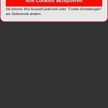
Alle Cookies akzeptieren
Septodont, Weltmarktführer für die dentale
Sie können Ihre Auswahl jederzeit unter "Cookie-Einstellungen“
Schmerzkontrolle, bietet Septanest ab sofort auch
am Seitenende ändern.
in der 1,0-ml-Zylinderampulle an. Damit kann der
Zahnarzt zwischen 1,0- und 1,7-ml-Ampullen, je
nach Behandlung, wählen. Die „Minis“ von
Septodont sind besonders geeignet für die
Kinderzahnheilkunde, bei Zahnsteinentfernung
und Wurzelglättung sowie Nachinjektionen.
Septanest 1,0ml wird in Packungen zu 50
Zylinderampullen angeboten. Natürlich komplett
latexfrei und hygienisch in Blistern verpackt.
Weltweit werden jährlich 500 Millionen
Dentalinjektionen mit Anästhetika von Septodont
verabreicht. Die Produkte sind von 150
staatlichen Gesundheitsbehörden anerkannt. Mit
Produkten des Marktführers kann der Zahnarzt auf
globale Erfahrung und Qualität bei der dentalen
Schmerzkontrolle vertrauen.