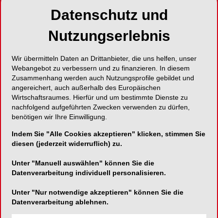
Datenschutz und
Die Kunst, Natürlichkeit herzustellen
Nutzungserlebnis
Wir übermitteln Daten an Drittanbieter, die uns helfen, unser
Straumann Group Deutschland
Webangebot zu verbessern und zu finanzieren. In diesem
Zusammenhang werden auch Nutzungsprofile gebildet und
Heinrich-von-Stephan-Straße 21
angereichert, auch außerhalb des Europäischen
79100 Freiburg im Breisgau
Wirtschaftsraumes. Hierfür und um bestimmte Dienste zu
nachfolgend aufgeführten Zwecken verwenden zu dürfen,
Telefon:
+49 761 450 10
benötigen wir Ihre Einwilligung.
Fax:
+49 761 450 11 49
Indem Sie "Alle Cookies akzeptieren" klicken, stimmen Sie
E-Mail:
info.de@straumann.com
diesen (jederzeit widerruflich) zu.
Website:
http://www.straumanngroup.de
Unter "Manuell auswählen" können Sie die
Zum Shop
Datenverarbeitung individuell personalisieren.
Unter "Nur notwendige akzeptieren" können Sie die
Datenverarbeitung ablehnen.