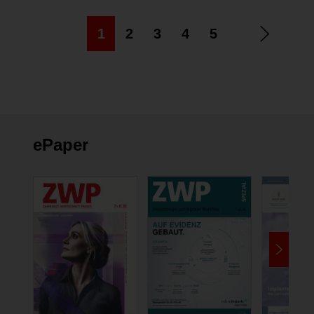
1
2
3
4
5
ePaper