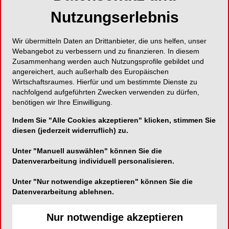
Nutzungserlebnis
Prothetischen „Maßanzug“ direkt online bestellen!
Wir übermitteln Daten an Drittanbieter, die uns helfen, unser
Webangebot zu verbessern und zu finanzieren. In diesem
Zusammenhang werden auch Nutzungsprofile gebildet und
Straumann Group Deutschland
angereichert, auch außerhalb des Europäischen
Wirtschaftsraumes. Hierfür und um bestimmte Dienste zu
Heinrich-von-Stephan-Straße 21
nachfolgend aufgeführten Zwecken verwenden zu dürfen,
79100 Freiburg im Breisgau
benötigen wir Ihre Einwilligung.
Telefon:
+49 761 450 10
Indem Sie "Alle Cookies akzeptieren" klicken, stimmen Sie
diesen (jederzeit widerruflich) zu.
Fax:
+49 761 450 11 49
E-Mail:
info.de@straumann.com
Unter "Manuell auswählen" können Sie die
Website:
http://www.straumanngroup.de
Datenverarbeitung individuell personalisieren.
Zum Shop
Unter "Nur notwendige akzeptieren" können Sie die
Datenverarbeitung ablehnen.
Nur notwendige akzeptieren