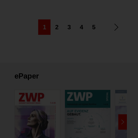
1
2
3
4
5
ePaper