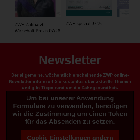
ZWP spezial 07/26
ZWP Zahnarzt
Wirtschaft Praxis 07/26
Newsletter
Der allgemeine, wöchentlich erscheinende ZWP online-
Newsletter informiert Sie kostenlos über aktuelle Themen
und gibt Tipps rund um die Zahngesundheit.
Um bei unserer Anwendung
Formulare zu verwenden, benötigen
wir die Zustimmung um einen Token
für das Absenden zu setzen.
Cookie Einstellungen ändern