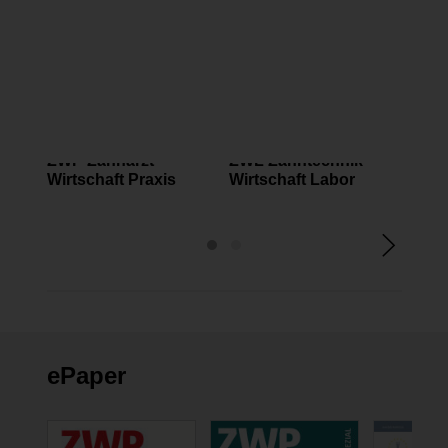
ALLGEMEINE THEMEN
ALLGEMEINE THEMEN
ALLG
ZWP Zahnarzt
ZWL Zahntechnik
ZWP 
Wirtschaft Praxis
Wirtschaft Labor
ePaper