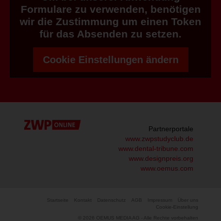
Formulare zu verwenden, benötigen
wir die Zustimmung um einen Token
für das Absenden zu setzen.
Cookie Einstellungen ändern
Partnerportale
www.zwpstudyclub.de
www.dental-tribune.com
www.designpreis.org
www.oemus.com
Startseite
Kontakt
Datenschutz
AGB
Impressum
Über uns
Cookie-Einstellung
© 2026 OEMUS MEDIA AG - Alle Rechte vorbehalten