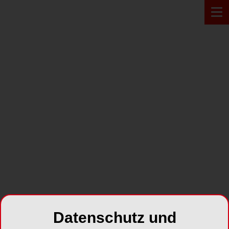
Zur Übersicht
ALLGEMEINE THEMEN
ZWP spezial
Jahr 2006 Ausgabe 06 Implantologie
SHARE
Datenschutz und