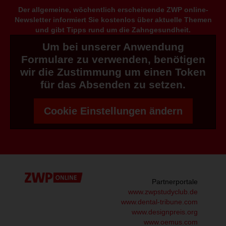
Der allgemeine, wöchentlich erscheinende ZWP online-
Newsletter informiert Sie kostenlos über aktuelle Themen
und gibt Tipps rund um die Zahngesundheit.
Um bei unserer Anwendung
Formulare zu verwenden, benötigen
wir die Zustimmung um einen Token
für das Absenden zu setzen.
Cookie Einstellungen ändern
Partnerportale
www.zwpstudyclub.de
www.dental-tribune.com
www.designpreis.org
www.oemus.com