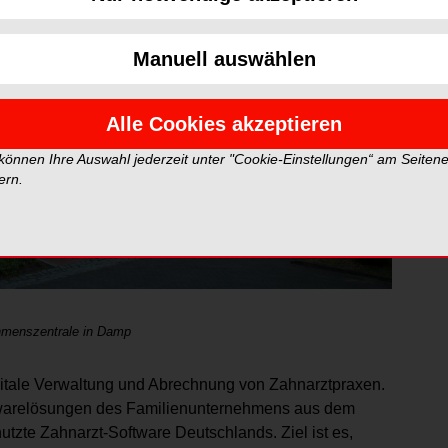
Manuell auswählen
Alle Cookies akzeptieren
 können Ihre Auswahl jederzeit unter "Cookie-Einstellungen“ am Seiten
ern.
hmenszentrale in Damp
igitale Verwaltung und Abrechnung von Zahnarztpraxen.
twarelösungen des Familienunternehmens aus dem
tzte Zahnarzt-Software Deutschlands. Ziel ist es,