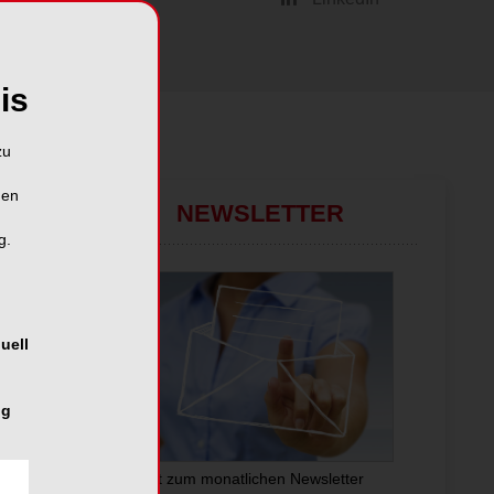
is
zu
hen
NEWSLETTER
g.
uell
ng
Jetzt zum monatlichen Newsletter