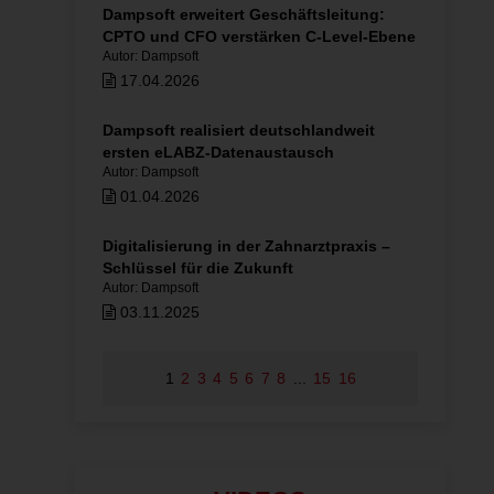
Dampsoft erweitert Geschäftsleitung:
CPTO und CFO verstärken C-Level-Ebene
Autor: Dampsoft
17.04.2026
Dampsoft realisiert deutschlandweit
ersten eLABZ-Datenaustausch
Autor: Dampsoft
01.04.2026
Digitalisierung in der Zahnarztpraxis –
Schlüssel für die Zukunft
Autor: Dampsoft
03.11.2025
1
2
3
4
5
6
7
8
...
15
16