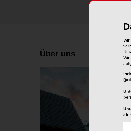
D
Wir 
ver
Über uns
Nut
Wir
auf
Ind
(jed
Unt
per
Unt
abl