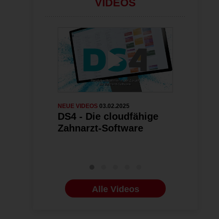
VIDEOS
NEUE VIDEOS
03.02.2025
NEUE VIDEOS
0
DS4 - Die cloudfähige
e-connect 
Zahnarzt-Software
Konnektor
Alle Videos