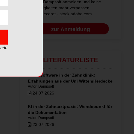
von Dampsoft anmelden und keine
Neuigkeiten mehr verpassen.
© sdecoret - stock.adobe.com
zur Anmeldung
ende
LITERATURLISTE
Praxissoftware in der Zahnklinik:
Erfahrungen aus der Uni Witten/Herdecke
Autor: Dampsoft
24.07.2026
KI in der Zahnarztpraxis: Wendepunkt für
die Dokumentation
Autor: Dampsoft
23.07.2026