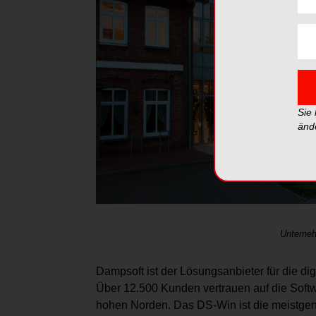
Sie
änd
Unterne
Dampsoft ist der Lösungsanbieter für die d
Über 12.500 Kunden vertrauen auf die Sof
hohen Norden. Das DS-Win ist die meistgenu