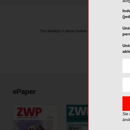
auf
Ind
(jed
Unt
*Die Beiträge in dieser Rubrik stammen von den Anbieter
per
Unt
abl
ePaper
Sie
änd