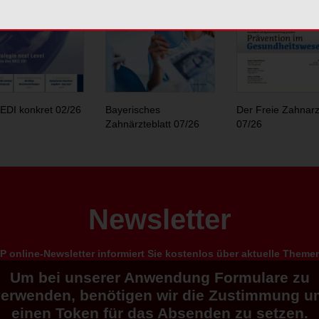
EDI konkret 02/26
Bayerisches
Der Freie Zahnarz
Zahnärzteblatt 07/26
07/26
Newsletter
 online-Newsletter informiert Sie kostenlos über aktuelle Them
Um bei unserer Anwendung Formulare zu
verwenden, benötigen wir die Zustimmung u
einen Token für das Absenden zu setzen.