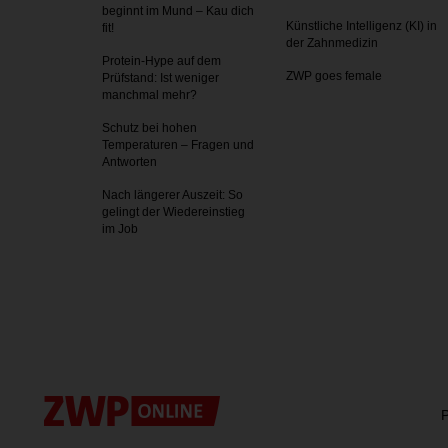
beginnt im Mund – Kau dich
Künstliche Intelligenz (KI) in
fit!
der Zahnmedizin
Protein-Hype auf dem
ZWP goes female
Prüfstand: Ist weniger
manchmal mehr?
Schutz bei hohen
Temperaturen – Fragen und
Antworten
Nach längerer Auszeit: So
gelingt der Wiedereinstieg
im Job
P