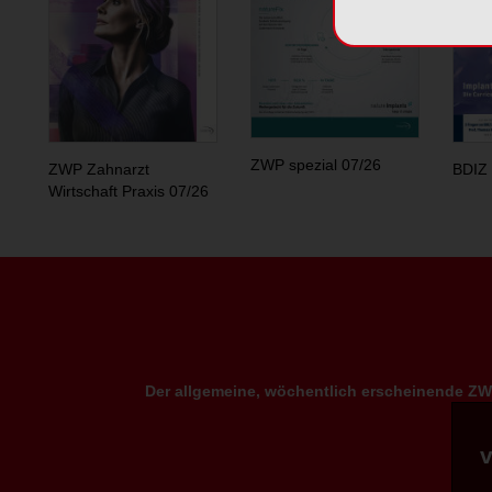
ZWP spezial 07/26
ZWP Zahnarzt
BDIZ 
Wirtschaft Praxis 07/26
Der allgemeine, wöchentlich erscheinende ZWP