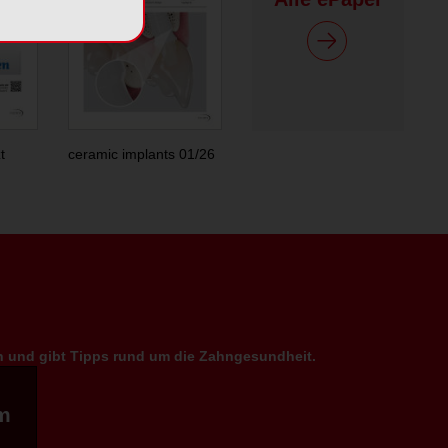
t
ceramic implants 01/26
en und gibt Tipps rund um die Zahngesundheit.
m