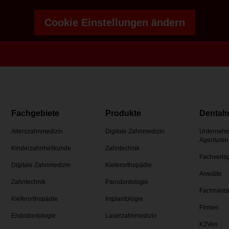
Cookie Einstellungen ändern
Fachgebiete
Produkte
Dental
Alterszahnmedizin
Digitale Zahnmedizin
Unternehm
Agenturen
Kinderzahnheilkunde
Zahntechnik
Fachverla
Digitale Zahnmedizin
Kieferorthopädie
Anwälte
Zahntechnik
Parodontologie
Fachhand
Kieferorthopädie
Implantologie
Firmen
Endodontologie
Laserzahnmedizin
KZVen