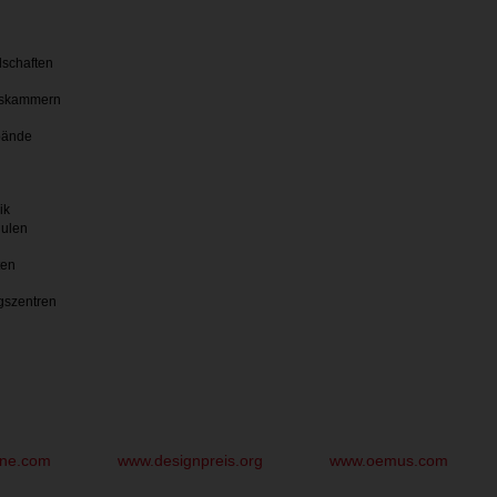
lschaften
skammern
bände
ik
hulen
ten
gszentren
une.com
www.designpreis.org
www.oemus.com