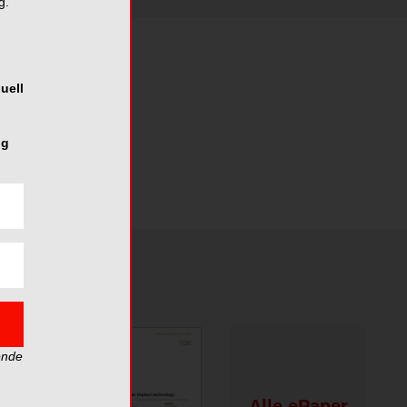
g.
uell
ng
ende
Alle ePaper