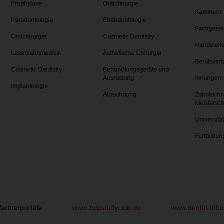
Prophylaxe
Oralchirurgie
Kammern
Parodontologie
Endodontologie
Fachgesel
Oralchirurgie
Cosmetic Dentistry
Handwerk
Laserzahnmedizin
Ästhetische Chirurgie
Berufsver
Cosmetic Dentistry
Behandlungsgeräte und
Ausrüstung
Innungen
Implantologie
Abrechnung
Zahntechn
Meistersc
Universitä
Fortbildun
artnerportale
www.zwpstudyclub.de
www.dental-trib