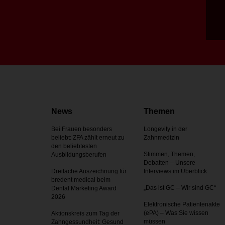
News
Themen
Bei Frauen besonders
Longevity in der
beliebt: ZFA zählt erneut zu
Zahnmedizin
den beliebtesten
Stimmen, Themen,
Ausbildungsberufen
Debatten – Unsere
Dreifache Auszeichnung für
Interviews im Überblick
bredent medical beim
„Das ist GC – Wir sind GC“
Dental Marketing Award
2026
Elektronische Patientenakte
(ePA) – Was Sie wissen
Aktionskreis zum Tag der
müssen
Zahnges­sundheit: Gesund