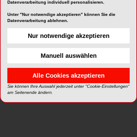
Datenverarbeitung individuell personalisieren.
Artikel auf ZWP online
Unter "Nur notwendige akzeptieren" können Sie die
Datenverarbeitung ablehnen.
Nur notwendige akzeptieren
Manuell auswählen
Alle Cookies akzeptieren
Sie können Ihre Auswahl jederzeit unter "Cookie-Einstellungen“
COSMETIC DENTISTRY
08.07.2024
am Seitenende ändern.
Bisshebung mit palatinalen Veneers:
digitale Umsetzung und Planung
Dieses Fallbeispiel veranschaulicht die
einfache Bisshebung mittels CEREC und
einem Mittelwertartikulator. Besonderes