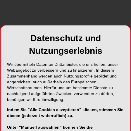
Dr. Shayan Assadi
Kennedyplatz 6
45127 Essen
Deutschland
Datenschutz und
E-Mail:
welcome@smile-id.de
Nutzungserlebnis
Website:
https://smile-id.de/
Wir übermitteln Daten an Drittanbieter, die uns helfen, unser
Webangebot zu verbessern und zu finanzieren. In diesem
Zusammenhang werden auch Nutzungsprofile gebildet und
angereichert, auch außerhalb des Europäischen
Wirtschaftsraumes. Hierfür und um bestimmte Dienste zu
SHARE
nachfolgend aufgeführten Zwecken verwenden zu dürfen,
benötigen wir Ihre Einwilligung.
Indem Sie "Alle Cookies akzeptieren" klicken, stimmen Sie
Kurzvita
Vita anzeigen
diesen (jederzeit widerruflich) zu.
Unter "Manuell auswählen" können Sie die