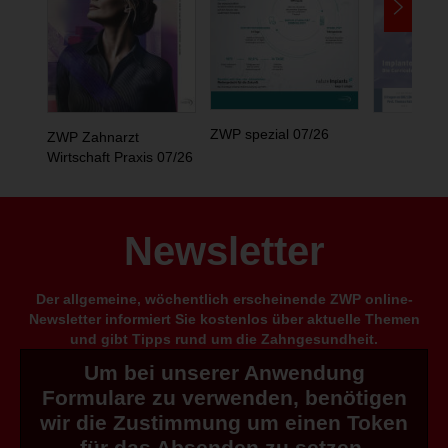
ZWP spezial 07/26
ZWP Zahnarzt
Wirtschaft Praxis 07/26
Newsletter
Der allgemeine, wöchentlich erscheinende ZWP online-
Newsletter informiert Sie kostenlos über aktuelle Themen
und gibt Tipps rund um die Zahngesundheit.
Um bei unserer Anwendung
Formulare zu verwenden, benötigen
wir die Zustimmung um einen Token
für das Absenden zu setzen.