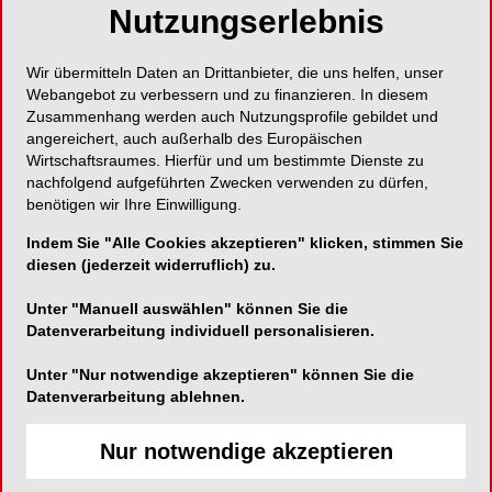
stören würde. Es wird zudem verdeutlicht, dass
Nutzungserlebnis
digitale Tools dazu genutzt werden können, eine
klare Strukturierung der Behandlung zu
Wir übermitteln Daten an Drittanbieter, die uns helfen, unser
veranschaulichen. Dadurch gelingt es, die
Webangebot zu verbessern und zu finanzieren. In diesem
Patienten besonders bei lang andauernden
Zusammenhang werden auch Nutzungsprofile gebildet und
angereichert, auch außerhalb des Europäischen
Behandlungen motiviert zu halten.
Wirtschaftsraumes. Hierfür und um bestimmte Dienste zu
nachfolgend aufgeführten Zwecken verwenden zu dürfen,
benötigen wir Ihre Einwilligung.
Indem Sie "Alle Cookies akzeptieren" klicken, stimmen Sie
diesen (jederzeit widerruflich) zu.
Unter "Manuell auswählen" können Sie die
Datenverarbeitung individuell personalisieren.
Unter "Nur notwendige akzeptieren" können Sie die
Datenverarbeitung ablehnen.
Nur notwendige akzeptieren
Abb. 1: Ausgangssituation extraoral. © Dr. Shayan
Abb. 
Assadi
Assad