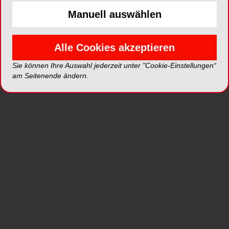
Manuell auswählen
Alle Cookies akzeptieren
Sie können Ihre Auswahl jederzeit unter "Cookie-Einstellungen“
am Seitenende ändern.
Vorgeschichte des
Patienten
Die Patientin stellte sich im Rahmen einer
Erstvorstellung mit einer Zahnfehlstellung im
Frontzahnbereich Regio 15-24 sowie 34-44 und
dem Wunsch, diese vor allem im Oberkiefer zu
verbessern, vor. Sie möchte einfach „schöne
Zähne haben“ und wünscht sich eine
entsprechende Behandlung, wenn möglich „nur“