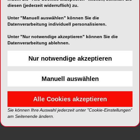
diesen (jederzeit widerruflich) zu.
gesundheitspolitischer Sprecher der FDP-
Bundespartei; Prof. Dr. Gregor Thüsing, LL.M.
Unter "Manuell auswählen" können Sie die
(Harvard), Geschäftsführender Direktor des
Datenverarbeitung individuell personalisieren.
Instituts für Arbeitsrecht und Recht der Sozialen
Unter "Nur notwendige akzeptieren" können Sie die
Sicherheit; Arne Franke, Bundesvereinigung der
Datenverarbeitung ablehnen.
Deutschen Arbeitgeberverbände Abteilungsleiter
EU, Internationales, Wirtschaft sowie
Dr. Ralf
Nur notwendige akzeptieren
Hausweiler
, Vizepräsident der BZÄK.
Angesichts eines europaweiten
Manuell auswählen
Fachkräftemangels im Gesundheitswesen
begrüßt die BZÄK die Pläne der Europäischen
Kommission, die EU-
Alle Cookies akzeptieren
Berufsanerkennungsrichtlinie zu modernisieren
Sie können Ihre Auswahl jederzeit unter "Cookie-Einstellungen“
und Anerkennungsverfahren digitaler,
am Seitenende ändern.
transparenter und effizienter zu gestalten.
„Deutschland und Europa sind auf qualifizierte