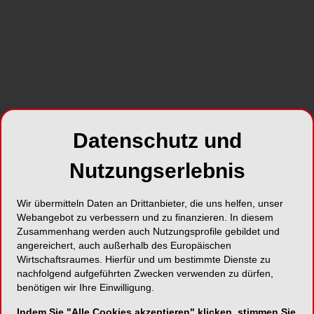
Zahnärztinnen und Zahnärzte aus Drittstaaten mit
den hohen Anforderungen an den
Patientenschutz in Einklang bringen?
SHARE
Datenschutz und
Nutzungserlebnis
Wir übermitteln Daten an Drittanbieter, die uns helfen, unser
Webangebot zu verbessern und zu finanzieren. In diesem
Foto: OEMUS MEDIA AG
Zusammenhang werden auch Nutzungsprofile gebildet und
angereichert, auch außerhalb des Europäischen
Unter der Moderation von Niels Reith,
Wirtschaftsraumes. Hierfür und um bestimmte Dienste zu
Geschäftsführer der Gesellschaft für
nachfolgend aufgeführten Zwecken verwenden zu dürfen,
Versicherungswissenschaft und -gestaltung e. V.,
benötigen wir Ihre Einwilligung.
diskutierten Robert-Martin Montag (FDP), Mitglied
Indem Sie "Alle Cookies akzeptieren" klicken, stimmen Sie
im FDP-Bundesvorstand und