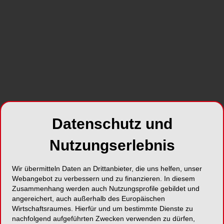
Es gibt keine schwierigen Patient/-innen, nur
besondere und ganz besondere.
Wir kennen es alle – Patient/-innen, die
schweißgebadet unsere Praxen betreten,
obgleich die Behandlung noch nicht ansatzweise
begonnen hat. Eine unschöne innerliche
Grundstimmung, Ängste, Sorgen oder gar Panik,
die aufkocht, sobald der erste Schritt in die
Praxisräumlichkeiten erfolgt ist.
Datenschutz und
Nutzungserlebnis
Wie – mit welcher ganz individuellen
persönlichen Grundsituation und vor allem mit
welchen Emotionen holen wir unsere Patient/-
Wir übermitteln Daten an Drittanbieter, die uns helfen, unser
Webangebot zu verbessern und zu finanzieren. In diesem
innen ab? Wie kann es uns gelingen, zu
Zusammenhang werden auch Nutzungsprofile gebildet und
beruhigen, Ängste zu minimieren und ein
angereichert, auch außerhalb des Europäischen
positives (Praxis-)Klima zu fokussieren? Welche
Wirtschaftsraumes. Hierfür und um bestimmte Dienste zu
Tools, Techniken und Maßnahmen können uns
nachfolgend aufgeführten Zwecken verwenden zu dürfen,