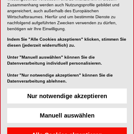
Zusammenhang werden auch Nutzungsprofile gebildet und
München. «Das geht soweit, dass sie es
angereichert, auch außerhalb des Europäischen
manchmal wochenlang direkt vermeiden, ihren
Wirtschaftsraumes. Hierfür und um bestimmte Dienste zu
Ausbilder anzusprechen.» Um unangenehmes
nachfolgend aufgeführten Zwecken verwenden zu dürfen,
Rumgedruckse zu vermeiden, sollten Azubis
benötigen wir Ihre Einwilligung.
sich trauen, einfach nachzufragen. Selbst
Indem Sie "Alle Cookies akzeptieren" klicken, stimmen Sie
wenn der Ausbilder den Lehrling duzt, ist es
diesen (jederzeit widerruflich) zu.
gut, zunächst zurückzufragen: «Darf ich Sie
Unter "Manuell auswählen" können Sie die
auch duzen?»
Datenverarbeitung individuell personalisieren.
Smartphone: Auch das Handy ist ein großes
Thema, wenn man frisch ins Arbeitsleben
Unter "Nur notwendige akzeptieren" können Sie die
startet. «Man sollte generell versuchen, einen
Datenverarbeitung ablehnen.
guten Eindruck zu hinterlassen», empfiehlt
Bleumortier. Erstmal bleibt das Telefon
Nur notwendige akzeptieren
deshalb in der Tasche, im Zweifelsfall
orientiert man sich an den Kollegen.
Manuell auswählen
Anschluss finden: Gerade hatte man noch
seine Schulfreunde um sich, auf einmal sind
da viele neue Kollegen - und die sind vielleicht