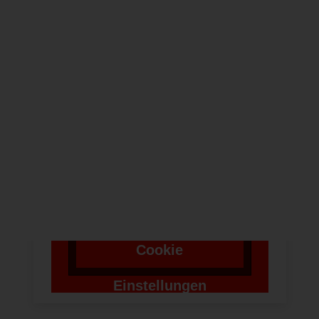
NEWSLETTER
Um bei unserer
Anwendung Formulare
zu verwenden,
benötigen wir die
Zustimmung um einen
Token für das
Absenden zu setzen.
Cookie
Einstellungen