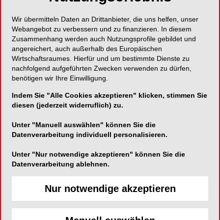
beschäftigten sich umfassend mit der „Herstellung
Wir übermitteln Daten an Drittanbieter, die uns helfen, unser
von ästhetischem monolithischem Zahnersatz aus
Webangebot zu verbessern und zu finanzieren. In diesem
Zirkoniumdioxid“ und gaben im ersten Teil des
Zusammenhang werden auch Nutzungsprofile gebildet und
Vortrags von
Hauptsponsor 3M
einen Überblick
angereichert, auch außerhalb des Europäischen
Wirtschaftsraumes. Hierfür und um bestimmte Dienste zu
über die verschiedenen Generationen von
nachfolgend aufgeführten Zwecken verwenden zu dürfen,
Zirkoniumoxid hinsichtlich Festigkeit, Ästhetik und
benötigen wir Ihre Einwilligung.
Effizienz. Im zweiten Teil wurden in einer
praktischen Übung Tipps und Tricks zur
Indem Sie "Alle Cookies akzeptieren" klicken, stimmen Sie
diesen (jederzeit widerruflich) zu.
Verarbeitung an die Teilnehmer weitergeben.
Unter "Manuell auswählen" können Sie die
Impressionen der 11.
Datenverarbeitung individuell personalisieren.
Digitalen Dentalen
Unter "Nur notwendige akzeptieren" können Sie die
Datenverarbeitung ablehnen.
Technologien
Nur notwendige akzeptieren