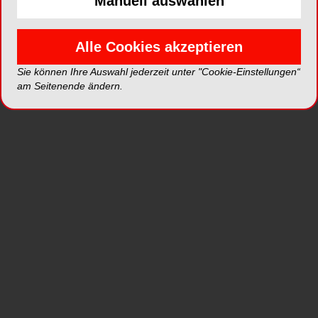
Manuell auswählen
Alle Cookies akzeptieren
Sie können Ihre Auswahl jederzeit unter "Cookie-Einstellungen“
am Seitenende ändern.
Mit Workshops am Freitag wurde die elfte DDT in
ZTM H
Hagen eröffnet.
Siron