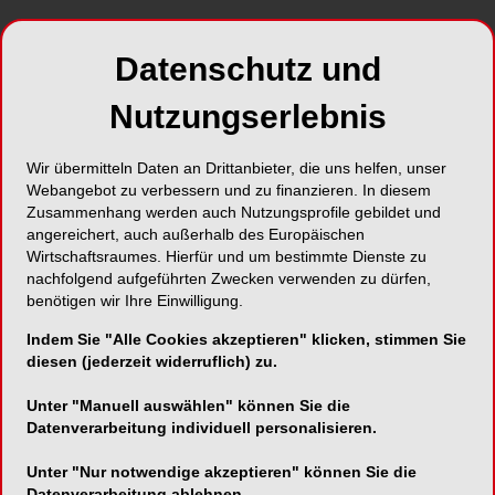
vertreten und zugleich die Versorgung von
Millionen Patientinnen und Patienten in
Datenschutz und
Deutschland nachhaltig zu sichern. Diese
Kooperation ist umso notwendiger angesichts der
Nutzungserlebnis
dichten Stakeholder-Struktur in der
Gesundheitspolitik mit einflussreichen Akteuren
Wir übermitteln Daten an Drittanbieter, die uns helfen, unser
wie Krankenkassen oder heilberuflichen
Webangebot zu verbessern und zu finanzieren. In diesem
Körperschaften.
Zusammenhang werden auch Nutzungsprofile gebildet und
angereichert, auch außerhalb des Europäischen
Wirtschaftsraumes. Hierfür und um bestimmte Dienste zu
Mit der Kooperationsvereinbarung unterstreichen
nachfolgend aufgeführten Zwecken verwenden zu dürfen,
die Verbände ihren Willen, zentrale
benötigen wir Ihre Einwilligung.
Zukunftsfragen weiterhin gemeinsam zu
gestalten. Dazu zählen insbesondere die
Indem Sie "Alle Cookies akzeptieren" klicken, stimmen Sie
diesen (jederzeit widerruflich) zu.
Sicherung hoher Qualitätsstandards in der
Versorgung, die Stärkung der beruflichen Aus-
Unter "Manuell auswählen" können Sie die
und Weiterbildung, die Fachkräftesicherung, der
Datenverarbeitung individuell personalisieren.
Abbau unnötiger Bürokratie, die konstruktive
Begleitung der Digitalisierung im
Unter "Nur notwendige akzeptieren" können Sie die
Datenverarbeitung ablehnen.