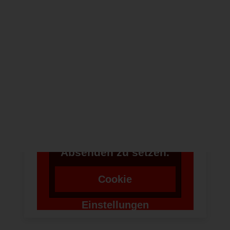
NEWSLETTER
Um bei unserer
Anwendung Formulare
zu verwenden,
benötigen wir die
Zustimmung um einen
Token für das
Absenden zu setzen.
Cookie
Einstellungen