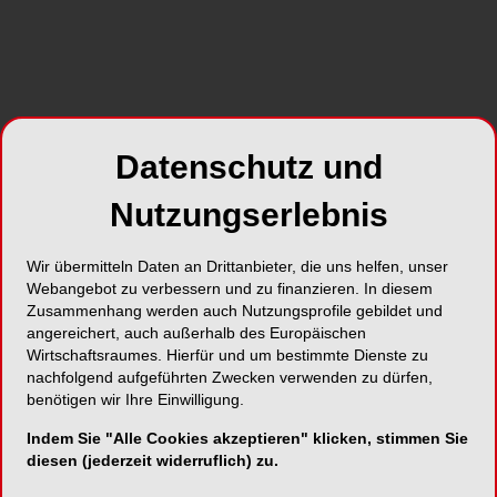
Foto: © HappyAlex - Fotolia
Schweizer Berufsverband der
Dentalhygienikerinnen organisiert das 20.
International Symposium on Dental Hygiene in
Basel.
Datenschutz und
2016 findet die Neuauflage des Internationalen
Nutzungserlebnis
Dentalhygiene-Symposiums unter Leitung von
Swiss Dental Hygienists statt. In Kooperation mit
Wir übermitteln Daten an Drittanbieter, die uns helfen, unser
der International Federation of Dental Hygienists
Webangebot zu verbessern und zu finanzieren. In diesem
(IFDH) lädt der Verband Dentalhygienikerinnen,
Zusammenhang werden auch Nutzungsprofile gebildet und
Mediziner und Zahnärzte sowie medizinisches
angereichert, auch außerhalb des Europäischen
Wirtschaftsraumes. Hierfür und um bestimmte Dienste zu
Fachpersonal vom 23. bis 25. Juni 2016 nach
nachfolgend aufgeführten Zwecken verwenden zu dürfen,
Basel ein. Es werden über 2’000 Fachbesucher
benötigen wir Ihre Einwilligung.
aus aller Welt erwartet.
Indem Sie "Alle Cookies akzeptieren" klicken, stimmen Sie
diesen (jederzeit widerruflich) zu.
Unter dem Motto „New Challenges“ bringt der
Kongress 2016 erneut Angehörige des