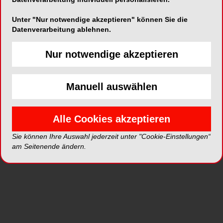
Praxisorganisation gehen möchten. Denn viele
Unter "Nur notwendige akzeptieren" können Sie die
Prozesse kosten im Alltag mehr Zeit als nötig:
Datenverarbeitung ablehnen.
Dokumente müssen gesucht, Informationen
mehrfach erfasst, Termine koordiniert und Abläufe
Nur notwendige akzeptieren
immer wieder neu abgestimmt werden. Genau
hier setzt teemer an.
Manuell auswählen
Mit teemer arbeiten Zahnarztpraxen cloudbasiert
und können zentrale Aufgaben digitaler, flexibler
Alle Cookies akzeptieren
und strukturierter abbilden. Das hilft nicht nur bei
der Organisation im Team, sondern schafft auch
Sie können Ihre Auswahl jederzeit unter "Cookie-Einstellungen“
mehr Überblick für die Praxisführung. Gerade für
am Seitenende ändern.
Praxen, die wachsen, sich neu aufstellen oder
ihre Prozesse langfristig moderner gestalten
wollen, kann der Wechsel jetzt ein sinnvoller
Zeitpunkt sein.
Die mögliche Fördersumme liegt je nach