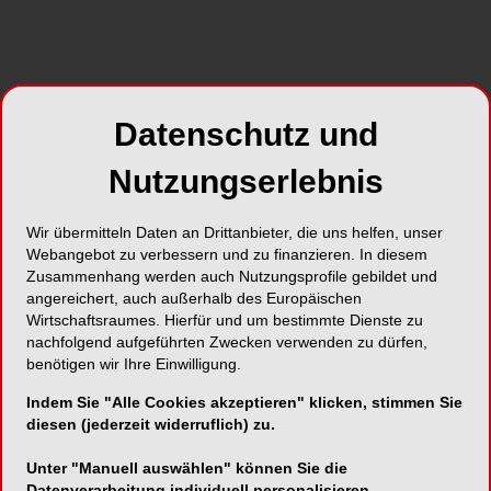
Datenschutz und
Nutzungserlebnis
Foto: ARZ.dent
Die teemer Digitalisierungsoffensive 2026 geht
Wir übermitteln Daten an Drittanbieter, die uns helfen, unser
auf die Zielgerade. Zahnarztpraxen, die ihre
Webangebot zu verbessern und zu finanzieren. In diesem
Zusammenhang werden auch Nutzungsprofile gebildet und
Abläufe digitaler aufstellen und den Einstieg in
angereichert, auch außerhalb des Europäischen
cloudbasierte Praxissoftware planen, können sich
Wirtschaftsraumes. Hierfür und um bestimmte Dienste zu
nur noch bis zum
30.06.2026
eine Förderung
nachfolgend aufgeführten Zwecken verwenden zu dürfen,
sichern – sofern der Fördertopf bis dahin nicht
benötigen wir Ihre Einwilligung.
bereits ausgeschöpft ist.
Indem Sie "Alle Cookies akzeptieren" klicken, stimmen Sie
diesen (jederzeit widerruflich) zu.
Dafür stellt die ARZ Haan AG insgesamt
500.000
Euro
bereit. Unterstützt werden Praxen, die mit
Unter "Manuell auswählen" können Sie die
teemer den nächsten Schritt in Richtung digitale
Datenverarbeitung individuell personalisieren.