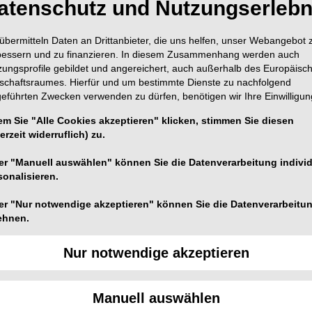
atenschutz und Nutzungserlebn
übermitteln Daten an Drittanbieter, die uns helfen, unser Webangebot 
bessern und zu finanzieren. In diesem Zusammenhang werden auch
zungsprofile gebildet und angereichert, auch außerhalb des Europäisc
tschaftsraumes. Hierfür und um bestimmte Dienste zu nachfolgend
geführten Zwecken verwenden zu dürfen, benötigen wir Ihre Einwilligun
em Sie "Alle Cookies akzeptieren" klicken, stimmen Sie diesen
erzeit widerruflich) zu.
er "Manuell auswählen" können Sie die Datenverarbeitung individ
sonalisieren.
er "Nur notwendige akzeptieren" können Sie die Datenverarbeitu
Foto: © edwardolive – stock.adobe.com/ DGiA
ehnen.
rapie e.V. (DGiA) wurde offiziell gegründet und markiert
pie. Die neue Fachgesellschaft hat sich zum Ziel
Nur notwendige akzeptieren
ei disziplinübergreifend neue Maßstäbe zu setzen.
Manuell auswählen
hode zur Zahnkorrektur. Sie stellt eine innovative