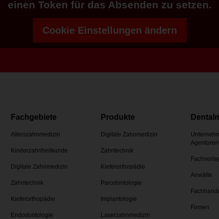
einen Token für das Absenden zu setzen.
Cookie Einstellungen ändern
Fachgebiete
Produkte
Dental
Alterszahnmedizin
Digitale Zahnmedizin
Unternehm
Agenturen
Kinderzahnheilkunde
Zahntechnik
Fachverla
Digitale Zahnmedizin
Kieferorthopädie
Anwälte
Zahntechnik
Parodontologie
Fachhand
Kieferorthopädie
Implantologie
Firmen
Endodontologie
Laserzahnmedizin