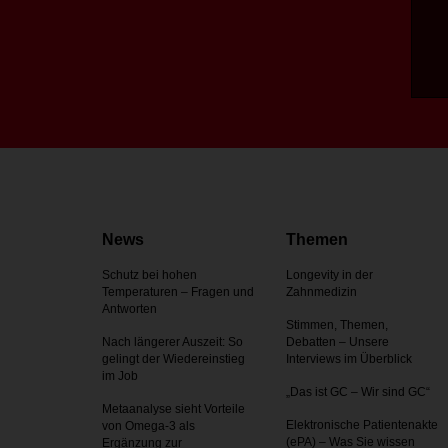
News
Themen
Schutz bei hohen
Longevity in der
Temperaturen – Fragen und
Zahnmedizin
Antworten
Stimmen, Themen,
Nach längerer Auszeit: So
Debatten – Unsere
gelingt der Wiedereinstieg
Interviews im Überblick
im Job
„Das ist GC – Wir sind GC“
Metaanalyse sieht Vorteile
Elektronische Patientenakte
von Omega-3 als
(ePA) – Was Sie wissen
Ergänzung zur