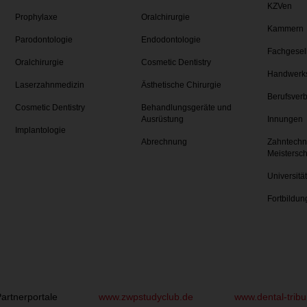
KZVen
Prophylaxe
Oralchirurgie
Kammern
Parodontologie
Endodontologie
Fachgesel
Oralchirurgie
Cosmetic Dentistry
Handwerk
Laserzahnmedizin
Ästhetische Chirurgie
Berufsver
Cosmetic Dentistry
Behandlungsgeräte und
Ausrüstung
Innungen
Implantologie
Abrechnung
Zahntechn
Meistersc
Universitä
Fortbildun
artnerportale
www.zwpstudyclub.de
www.dental-trib