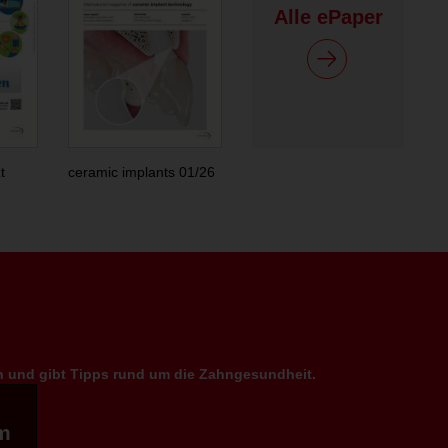
Alle ePaper
t
ceramic implants 01/26
en und gibt Tipps rund um die Zahngesundheit.
m