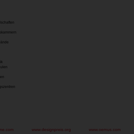
lschaften
skammern
bände
ik
hulen
ten
gszentren
une.com
www.designpreis.org
www.oemus.com