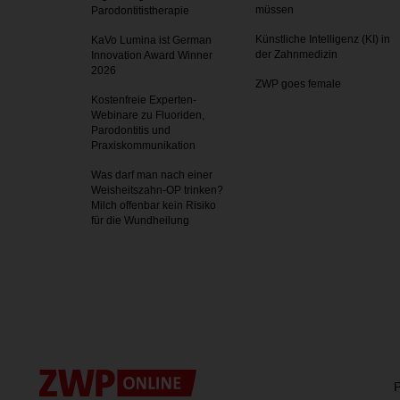
müssen
Parodontitistherapie
Künstliche Intelligenz (KI) in
KaVo Lumina ist German
der Zahnmedizin
Innovation Award Winner
2026
ZWP goes female
Kostenfreie Experten-
Webinare zu Fluoriden,
Parodontitis und
Praxiskommunikation
Was darf man nach einer
Weisheitszahn-OP trinken?
Milch offenbar kein Risiko
für die Wundheilung
P