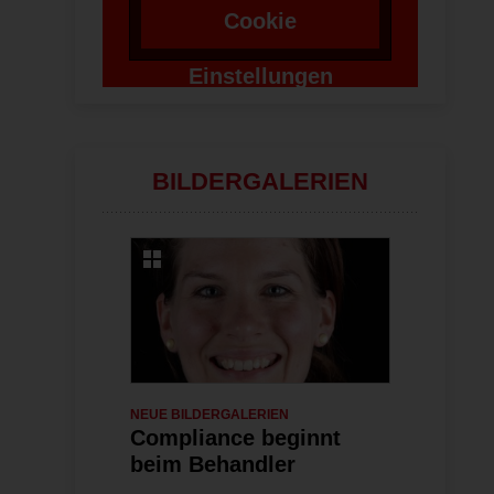
Cookie
Einstellungen
ändern
BILDERGALERIEN
NEUE BILDERGALERIEN
06.07.2026
NEUE BILDERG
Compliance beginnt
Indikatio
beim Behandler
kieferort
Behandlu