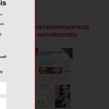
is
zu
hen
KN KIEFERORTHOPÄDIE
g.
NACHRICHTEN
uell
ng