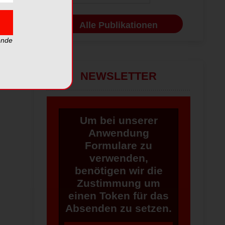
Alle Publikationen
ende
NEWSLETTER
Um bei unserer
Anwendung
Formulare zu
verwenden,
benötigen wir die
Zustimmung um
einen Token für das
Absenden zu setzen.