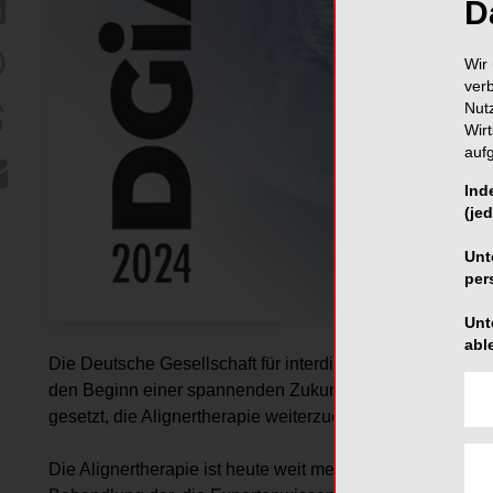
D
Wir 
ver
Nut
Wir
auf
Ind
(jed
Unt
per
Unt
abl
Die Deutsche Gesellschaft für interdisziplinäre Alignerthe
den Beginn einer spannenden Zukunft in der Alignerthera
gesetzt, die Alignertherapie weiterzuentwickeln und dab
Die Alignertherapie ist heute weit mehr als eine reine Met