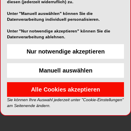
diesen (jederzeit widerruflich) zu.
Argumente lassen sich unmittelbar in das
Patientengespräch integrieren.
Unter "Manuell auswählen" können Sie die
Datenverarbeitung individuell personalisieren.
„Wer philips_dental_dach künftig folgt, erhält
Unter "Nur notwendige akzeptieren" können Sie die
Datenverarbeitung ablehnen.
Einordnungen von Meinungsbildnern, aber auch
Geschichten und Erfahrungen aus dem
Nur notwendige akzeptieren
Berufsalltag. Zudem geht es um die Menschen
und Werte, die hinter unseren Marken Philips
Manuell auswählen
Sonicare und Philips Zoom! stehen“, sagt Fabian
Urban, Professional Marketing Manager bei der
Alle Cookies akzeptieren
Philips GmbH Market DACH.
Sie können Ihre Auswahl jederzeit unter "Cookie-Einstellungen“
am Seitenende ändern.
Mit dem neuen Instagram-Kanal ergänzt Philips
seine bestehenden Informations-
und Serviceangebote. Neben dem Online-Shop
oder dem Fortbildungsprogramm entsteht ein