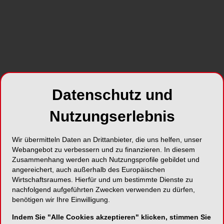
SHARE
Datenschutz und
Foto: © luismolinero – stock.adobe.com
Nutzungserlebnis
Drei Leitbegriffe standen dabei im Fokus:
Expertise, Menschlichkeit und Austausch.
Wir übermitteln Daten an Drittanbieter, die uns helfen, unser
Wie diese Verbindung gelingen kann, zeigt
Webangebot zu verbessern und zu finanzieren. In diesem
Zusammenhang werden auch Nutzungsprofile gebildet und
bereits der erste Beitrag. Mit
Prof. Dr. Michael
angereichert, auch außerhalb des Europäischen
J. Noack
kommt eine renommierte,
Wirtschaftsraumes. Hierfür und um bestimmte Dienste zu
wissenschaftliche Stimme in der Zahnmedizin
nachfolgend aufgeführten Zwecken verwenden zu dürfen,
zu Wort. In seinem Beitrag beleuchtet er die
benötigen wir Ihre Einwilligung.
Vorteile elektrischer Zahnbürsten – klar formuliert,
Indem Sie "Alle Cookies akzeptieren" klicken, stimmen Sie
fachlich fundiert und praxisnah. Die dargestellten