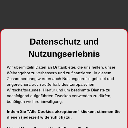
Foto: Oksana Kuzmina – stock.adobe.com
Sie äußern sich durch gelbliche Verfärbungen
und hohe Schmerzempfindlichkeit. In besonders
schweren Fällen ist der Zahnschmelz so porös,
Datenschutz und
dass er bricht. In Brandenburg haben rund 13.000
Nutzungserlebnis
Kinder Kreidezähne. Das Ausmaß ist so groß,
dass sie aufwändig behandelt werden müssen.
Die BARMER untersucht in ihrem aktuellen
Wir übermitteln Daten an Drittanbieter, die uns helfen, unser
Zahnreport die Ursachen für Kreidezähne und
Webangebot zu verbessern und zu finanzieren. In diesem
Zusammenhang werden auch Nutzungsprofile gebildet und
stellt einen Zusammenhang mit
angereichert, auch außerhalb des Europäischen
Antibiotikaverordnungen fest. „Kinder mit
Wirtschaftsraumes. Hierfür und um bestimmte Dienste zu
Kreidezähnen haben bis zu ihrem vierten
nachfolgend aufgeführten Zwecken verwenden zu dürfen,
Lebensjahr rund 10 Prozent mehr Antibiotika
benötigen wir Ihre Einwilligung.
verordnet bekommen, als Kinder ohne
Indem Sie "Alle Cookies akzeptieren" klicken, stimmen Sie
Kreidezähne. Die Prozesse, wie Antibiotika die
diesen (jederzeit widerruflich) zu.
Zahnschmelzbildung stören, müssen noch genau
erforscht werden. Wichtig ist, dass Antibiotika mit