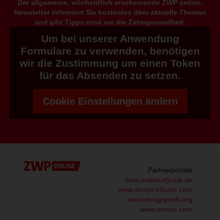
Der allgemeine, wöchentlich erscheinende ZWP online-
Newsletter informiert Sie kostenlos über aktuelle Themen
und gibt Tipps rund um die Zahngesundheit.
Um bei unserer Anwendung
Formulare zu verwenden, benötigen
wir die Zustimmung um einen Token
für das Absenden zu setzen.
Cookie Einstellungen ändern
Partnerportale
www.zwpstudyclub.de
www.dental-tribune.com
www.designpreis.org
www.oemus.com