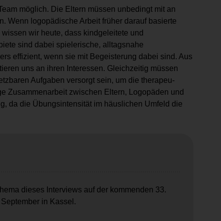
im Team möglich. Die Eltern müssen unbedingt mit an
n. Wenn logopädische Arbeit früher darauf basierte
n, wissen wir heute, dass kindgeleitete und
ebiete sind dabei spielerische, alltagsnahe
ers effizient, wenn sie mit Begeisterung dabei sind. Aus
tieren uns an ihren Interessen. Gleichzeitig müssen
msetzbaren Aufgaben versorgt sein, um die therapeu­
enge Zusammenarbeit zwischen Eltern, Logopäden und
g, da ­die Übungsintensität im häuslichen Umfeld die
 Thema dieses Interviews auf der kommenden 33.
 September in Kassel.