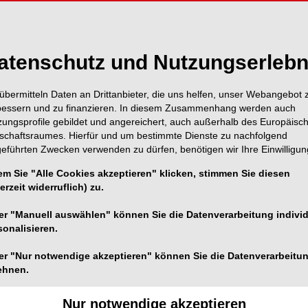
n der Diagnostik myofunktioneller Störungen
- und Kleinkindalter häufig eine besondere
atenschutz und Nutzungserlebn
übermitteln Daten an Drittanbieter, die uns helfen, unser Webangebot 
bessern und zu finanzieren. In diesem Zusammenhang werden auch
zungsprofile gebildet und angereichert, auch außerhalb des Europäisc
tschaftsraumes. Hierfür und um bestimmte Dienste zu nachfolgend
geführten Zwecken verwenden zu dürfen, benötigen wir Ihre Einwilligun
em Sie "Alle Cookies akzeptieren" klicken, stimmen Sie diesen
erzeit widerruflich) zu.
er "Manuell auswählen" können Sie die Datenverarbeitung individ
sonalisieren.
er "Nur notwendige akzeptieren" können Sie die Datenverarbeitu
ehnen.
Nur notwendige akzeptieren