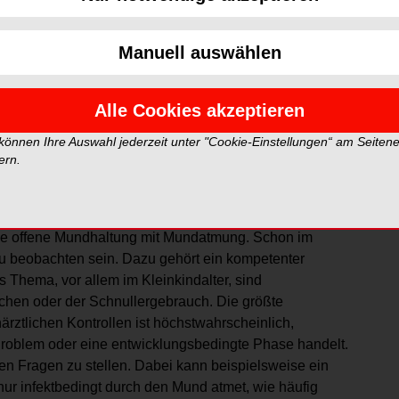
Foto: Wesley Tingey – unsplash.com
Manuell auswählen
l- und Laktationsberaterin IBCLC sowie Heilpraktikerin
hzeitige Erkennen myofunktioneller
Alle Cookies akzeptieren
 können Ihre Auswahl jederzeit unter "Cookie-Einstellungen“ am Seiten
ysfunktionen bei Säuglingen und Kleinkindern
ern.
ichen Kontrollen am häufigsten übersehen und wie
en?
ine offene Mundhaltung mit Mundatmung. Schon im
u beobach­ten sein. Dazu gehört ein kompetenter
 Thema, vor allem im Kleinkindalter, sind
chen oder der Schnullergebrauch. Die größte
ztlichen Kontrollen ist höchstwahrscheinlich,
Problem oder eine entwicklungsbedingte Phase handelt.
n Fragen zu stellen. Dabei kann beispielsweise ein
nur infektbedingt durch den Mund atmet, wie häufig