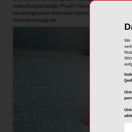
entwicklungsbedingte Phase? Genau diese Frage stellt i
beziehungsweise orofazialer Dysfunktionen im Säuglings
Herausforderung dar.
D
Wir 
ver
Nut
Wir
auf
Ind
(jed
Unt
per
Unt
abl