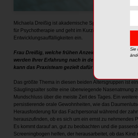
Michaela Dreißig ist akademische Sprachtherapeutin, Stil
für Psychotherapie und geht im Kurzinterview auf das frü
Entwicklungsauffälligkeiten ein.
Sie
Frau Dreißig, welche frühen Anzeichen orofazialer D
änd
werden Ihrer Erfahrung nach in den ersten zahnärztl
kann das Praxisteam gezielt dafür sensibilisiert werd
Das größte Thema in diesen beiden Altersgruppen ist e
Säuglings­alter sollte eine überwiegende Nasenatmung z
Mundschluss über die meiste Zeit des Tages. Ein weiteres
persistierende orale Gewohnheiten, wie das Daumenluts
Herausforderung für das Fachpersonal während der zahnär
herauszufinden, ob es sich um ein ernst zu nehmendes 
Es kommt darauf an, gut zu beobachten und die passende
Screeningbogen ­helfen, der herausarbeitet, ob das Kind 