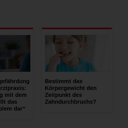
gefährdung
Bestimmt das
rztpraxis:
Körpergewicht den
g mit dem
Zeitpunkt des
llt das
Zahndurchbruchs?
blem dar“