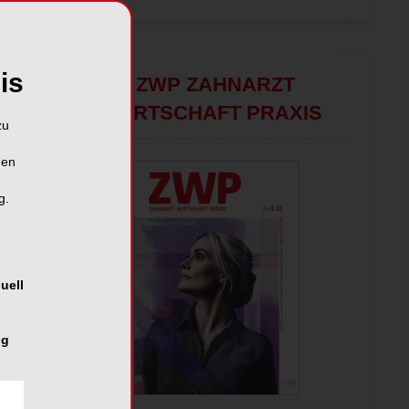
is
ZWP ZAHNARZT
WIRTSCHAFT PRAXIS
zu
hen
g.
uell
ng