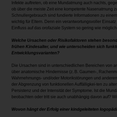
Infekte auftreten, ob eine Mundatmung auch nachts, gege
ob über die meiste Zeit eine kompetente Nasenatmung zu
Schnullergebrauch sind fundierte Informationen zu eine
wichtig für Eltern. Denn ein verantwortungsvoller Einsat
Einfluss auf das orofaziale System so gering wie möglic
Welche Ursachen oder Risikofaktoren stehen beson­d
frühen Kindesalter, und wie unterscheiden sich funkt
Entwicklungs­varianten?
Die Ursachen sind in unterschiedlichen Bereichen von a
über ana­tomische Hindernisse (z. B. Gaumen-, Rachenma
Wahrnehmungs- und/oder Motorikstörungen und anderen, 
der Abgrenzung von funktionellen Auffälligkei­-ten zu alt
Persistenz und der Intensität der Symptome. Ist die Mun
be­obachten oder tritt sie auch unabhängig davon auf? 
Wovon hängt der Erfolg einer kindgeleiteten ­logopäd