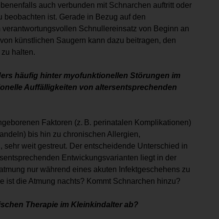
benenfalls auch verbunden mit Schnarchen auftritt oder
 beobachten ist. Gerade in Bezug auf den
m verantwortungsvollen Schnullereinsatz von Beginn an
z von künstlichen Saugern kann dazu beitragen, den
h zu halten.
ers häufig hinter myofunktionellen Störungen im
ionelle Auffälligkeiten von altersentsprechenden
ngeborenen Faktoren (z. B. perinatalen Komplikationen)
ndeln) bis hin zu chronischen Allergien,
sehr weit gestreut. Der entscheidende Unterschied in
ersentsprechenden Entwickungsvarianten liegt in ­der
d­atmung nur während eines akuten Infektgeschehens zu
Wie ist ­die Atmung nachts? Kommt Schnarchen hinzu?
ischen Therapie im Kleinkindalter ab?