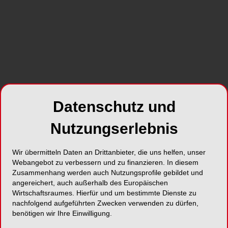
Mit über einer Milliarde gelegter Composite-
Restaurationen und 100 Jahren Kompetenz als
Hersteller hochwertiger Dentalprodukte erweitert
GC sein Angebot an Adhäsiv-Lösungen nun um
G2-BOND Universal. Ein universelles 2-
Datenschutz und
Flaschen-Bonding, das sich durch eine
hervorragende Haftfestigkeit und ein breites
Nutzungserlebnis
Indikationsspektrum auszeichnet. Mit G2-BOND
Universal und der patentierten „Dual-H-
Wir übermitteln Daten an Drittanbieter, die uns helfen, unser
Technologie“ etabliert GC eine neue Referenz in
Webangebot zu verbessern und zu finanzieren. In diesem
der adhäsiven Zahnmedizin und bietet den
Zusammenhang werden auch Nutzungsprofile gebildet und
Zahnärzten alles, was sie von den derzeitigen
angereichert, auch außerhalb des Europäischen
Goldstandards bei den selbstätzenden und Etch-
Wirtschaftsraumes. Hierfür und um bestimmte Dienste zu
and-Rinse-Adhäsiven kennen, und noch einiges
nachfolgend aufgeführten Zwecken verwenden zu dürfen,
benötigen wir Ihre Einwilligung.
mehr.