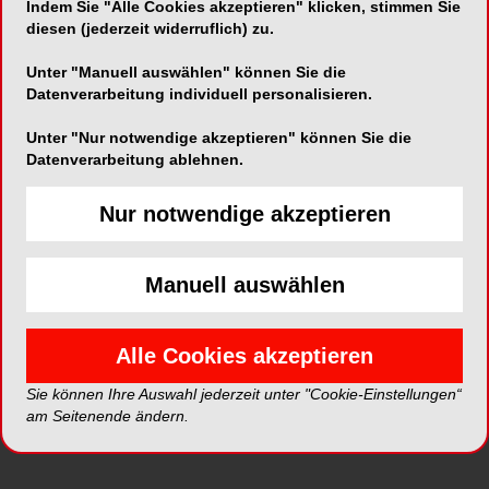
Indem Sie "Alle Cookies akzeptieren" klicken, stimmen Sie
Die „Dual-H-Technologie“ von G2-BOND
diesen (jederzeit widerruflich) zu.
Universal führt zu einem kontinuierlichen
Unter "Manuell auswählen" können Sie die
Übergang von hydrophil zu hydrophob und
Datenverarbeitung individuell personalisieren.
dadurch einer Optimierung des Haftverbundes
zwischen Zahnhartsubstanz und Composite. Die
Unter "Nur notwendige akzeptieren" können Sie die
hydrophobe Bonding-Schicht verringert durch ihre
Datenverarbeitung ablehnen.
HEMA-freie Zusammensetzung die
Wasseraufnahme wodurch das Risiko der
Nur notwendige akzeptieren
Degradation reduziert wird. Langfristig stabile
Haftwerte sind das Ergebnis.
Manuell auswählen
Die Bonding-Schicht unterstützt eine langfristig
überdurchschnittliche Randqualität, die
Alle Cookies akzeptieren
Unsichtbarkeit der Randfuge und die ästhetischen
Ergebnisse bei Frontzahnrestaurationen.
Sie können Ihre Auswahl jederzeit unter "Cookie-Einstellungen“
am Seitenende ändern.
Zusätzlich wirkt die G2-BOND Universal Bonding-
Schicht kaudruckabsorbierend, wodurch der
Randspaltbildung und Füllungsverlusten zum