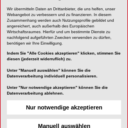
Diabetes Typ 2 infizierten Mäusen. Durch den
Wir übermitteln Daten an Drittanbieter, die uns helfen, unser
erhöhten Blutzuckerspiegel veränderte sich das
Webangebot zu verbessern und zu finanzieren. In diesem
Mikrobiom. Außerdem hatten diese Mäuse
Zusammenhang werden auch Nutzungsprofile gebildet und
Parodontitis und erhöhte Werte des Botenstoffs IL-
angereichert, auch außerhalb des Europäischen
Wirtschaftsraumes. Hierfür und um bestimmte Dienste zu
17, der für die Immunantwort und Entzündungen
nachfolgend aufgeführten Zwecken verwenden zu dürfen,
verantwortlich ist.
benötigen wir Ihre Einwilligung.
„Die Mäuse mit Diabetes zeigten die gleichen
Indem Sie "Alle Cookies akzeptieren" klicken, stimmen Sie
diesen (jederzeit widerruflich) zu.
Symptome wie Menschen, die durch eine
genetische Veränderung erhöhte IL-17-Werte
Unter "Manuell auswählen" können Sie die
haben und unter Parodontitis leiden.“
Datenverarbeitung individuell personalisieren.
Unter "Nur notwendige akzeptieren" können Sie die
Datenverarbeitung ablehnen.
Nur notwendige akzeptieren
Manuell auswählen