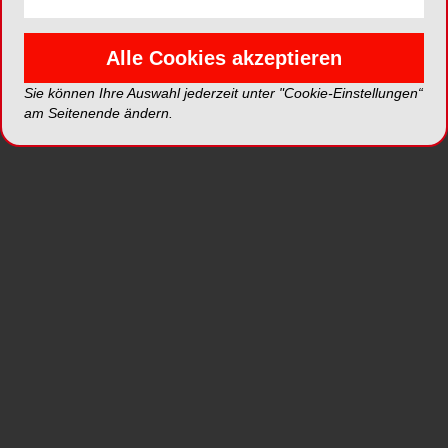
Alle Cookies akzeptieren
© University of Pennsylvania
Sie können Ihre Auswahl jederzeit unter "Cookie-Einstellungen“
am Seitenende ändern.
Um nachzuweisen, dass ein Zusammenhang
zwischen der veränderten Bakterienpopulation
und Parodontitis besteht, übertrugen die Forscher
die Bakterien von den erkrankten Mäusen auf
keimfrei aufgewachsene. Die Empfänger-Mäuse
entwickelten daraufhin ebenfalls Knochenverlust
und Entzündungsanzeichen.
Sie wiederholten schließlich das Experiment
unter leicht veränderten Voraussetzungen: Den an
Diabetes erkrankten Mäusen wurden vor
Entnahme der Bakterien IL-17-Antikörper
verabreicht. Die Empfänger-Mäuse zeigten nun
deutlich geringeren Knochenverlust als jene, die