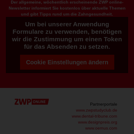
Der allgemeine, wöchentlich erscheinende ZWP online-
Newsletter informiert Sie kostenlos über aktuelle Themen
und gibt Tipps rund um die Zahngesundheit.
Um bei unserer Anwendung
Formulare zu verwenden, benötigen
wir die Zustimmung um einen Token
für das Absenden zu setzen.
Cookie Einstellungen ändern
Partnerportale
www.zwpstudyclub.de
www.dental-tribune.com
www.designpreis.org
www.oemus.com