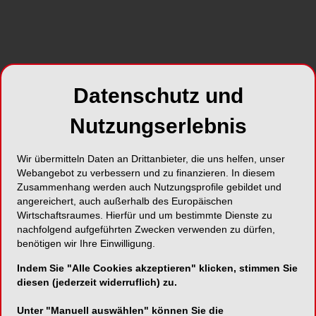
Die Wurzelkanalbehandlung gilt als kalkulierbar,
technisch beherrschbar und langfristig erfolgreich.
Demgegenüber werden vitalerhaltende
Maßnahmen an der Pulpa nicht selten als
unsicher, zeitaufwendig oder prognostisch fragil
Datenschutz und
wahrgenommen. Diese Wahrnehmung hat über
Jahre dazu geführt, dass der Verlust der Pulpa bei
Nutzungserlebnis
tiefen kariösen Läsionen oft als unvermeidlich
akzeptiert wurde.
Wir übermitteln Daten an Drittanbieter, die uns helfen, unser
Webangebot zu verbessern und zu finanzieren. In diesem
Vor diesem Hintergrund wurde eine europäische
Zusammenhang werden auch Nutzungsprofile gebildet und
S3-Leitlinie zum Management tiefer und extrem
angereichert, auch außerhalb des Europäischen
tiefer Karies in vitalen permanenten Zähnen
Wirtschaftsraumes. Hierfür und um bestimmte Dienste zu
entwickelt, getragen von der European Federation
nachfolgend aufgeführten Zwecken verwenden zu dürfen,
of Conservative Dentistry (EFCD), der European
benötigen wir Ihre Einwilligung.
Society of Endodontology (ESE), der Organisation
Indem Sie "Alle Cookies akzeptieren" klicken, stimmen Sie
for Caries Research (ORCA) und der Deutschen
diesen (jederzeit widerruflich) zu.
Gesellschaft für Zahnerhaltung (DGZ). Dieses
Unter "Manuell auswählen" können Sie die
Vorgehen ist bedeutsam, weil sich verschiedene