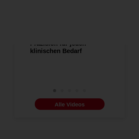
NEUE VIDEOS
23.10.2025
ENDODONTOLO
Ergo V – Maximale
#reingehö
Präzision für jeden
und Traum
klinischen Bedarf
diagnosti
therapeut
Maßnahme
Zahntrau
Alle Videos