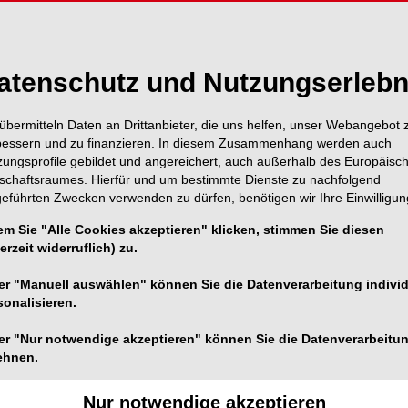
stamm, eingespielte Abläufe und ein erfahrenes Team.
gleich zur Neugründung.
atenschutz und Nutzungserlebn
übermitteln Daten an Drittanbieter, die uns helfen, unser Webangebot 
bessern und zu finanzieren. In diesem Zusammenhang werden auch
zungsprofile gebildet und angereichert, auch außerhalb des Europäisc
tschaftsraumes. Hierfür und um bestimmte Dienste zu nachfolgend
geführten Zwecken verwenden zu dürfen, benötigen wir Ihre Einwilligun
em Sie "Alle Cookies akzeptieren" klicken, stimmen Sie diesen
erzeit widerruflich) zu.
er "Manuell auswählen" können Sie die Datenverarbeitung individ
sonalisieren.
er "Nur notwendige akzeptieren" können Sie die Datenverarbeitu
ehnen.
Nur notwendige akzeptieren