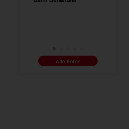
beim Behandler
kieferort
Behandlu
Alle Fotos