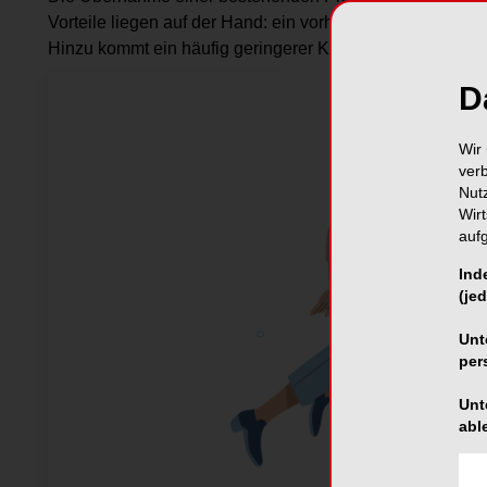
Vorteile liegen auf der Hand: ein vorhandener Patienten
Hinzu kommt ein häufig geringerer Kapitalbedarf im Ver
D
Wir 
ver
Nut
Wir
auf
Ind
(jed
Unt
per
Unt
abl