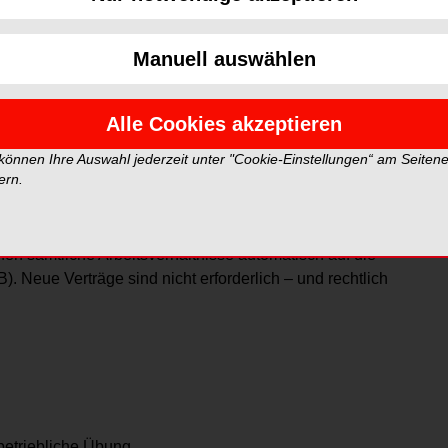
Foto: wenich – stock.adobe.com
hme des bestehenden Personals kein Nachteil –
Manuell auswählen
 Mitarbeitende zählen kann, sichert Stabilität, Qualität
Alle Cookies akzeptieren
erhältnisse gehen
 können Ihre Auswahl jederzeit unter "Cookie-Einstellungen“ am Seiten
ern.
en sämtliche Arbeitsverhältnisse automatisch auf die
 Neue Verträge sind nicht erforderlich – und rechtlich
 betriebliche Übung