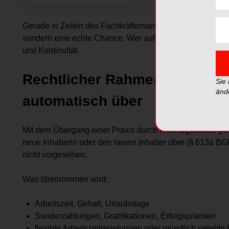
Gerade in Zeiten des Fachkräftemangels ist die Überna
sondern eine echte Chance. Wer auf eingearbeitete, loyale
und Kontinuität.
Rechtlicher Rahmen: Arbeitsv
Sie
änd
automatisch über
Mit dem Übergang einer Praxis durch Rechtsgeschäft geh
neue Inhaberin oder den neuen Inhaber über (§ 613a BGB).
nicht vorgesehen.
Was übernommen wird:
Arbeitszeit, Gehalt, Urlaubstage
Sonderzahlungen, Gratifikationen, Erfolgsprämien
flexible Arbeitszeitregelungen oder mündlich gelebte