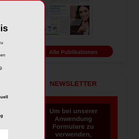
is
zu
Alle Publikationen
hen
g.
NEWSLETTER
uell
Um bei unserer
ng
Anwendung
Formulare zu
verwenden,