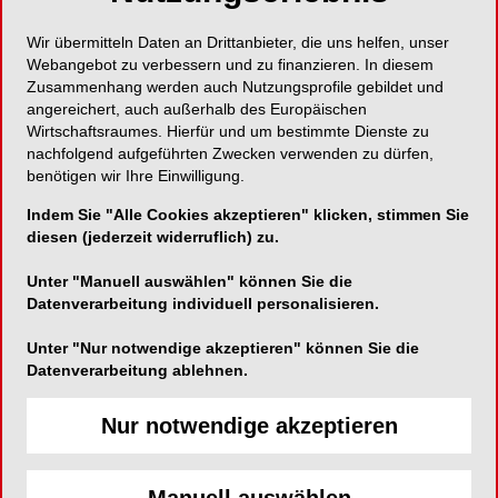
Restauration eines verfärbten Frontzahnes mit
Composite ein prärestauratives Bleaching,
Wir übermitteln Daten an Drittanbieter, die uns helfen, unser
welches mehrere Wochen dauerte. Alternativen
Webangebot zu verbessern und zu finanzieren. In diesem
zu diesem Therapieweg wären ein
Zusammenhang werden auch Nutzungsprofile gebildet und
angereichert, auch außerhalb des Europäischen
vollkeramisches Veneer beziehungsweise die
Wirtschaftsraumes. Hierfür und um bestimmte Dienste zu
Überkronung des Zahnes. Auch bei einem Veneer
nachfolgend aufgeführten Zwecken verwenden zu dürfen,
(dünne Schicht- stärke) wäre ein internes
benötigen wir Ihre Einwilligung.
Bleaching notwendig gewesen. Das Abdecken
Indem Sie "Alle Cookies akzeptieren" klicken, stimmen Sie
des verfärbten Zahnes wäre wahrscheinlich mit
diesen (jederzeit widerruflich) zu.
einer Krone bzw. Teilkrone auf Basis einer opaken
Keramik möglich gewesen. Doch die im Vergleich
Unter "Manuell auswählen" können Sie die
zur Composite-Restauration deutlich invasivere
Datenverarbeitung individuell personalisieren.
Präparation hätte den vorbehandelten Zahn
Unter "Nur notwendige akzeptieren" können Sie die
zusätzlich geschwächt.
Datenverarbeitung ablehnen.
Ausgangssituation und
Nur notwendige akzeptieren
Therapieplanung
Manuell auswählen