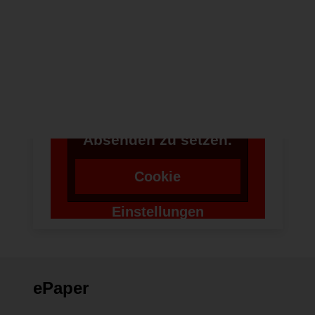
Um bei unserer
Anwendung Formulare
zu verwenden,
benötigen wir die
Zustimmung um einen
Token für das
Absenden zu setzen.
Cookie
Einstellungen
ändern
ePaper