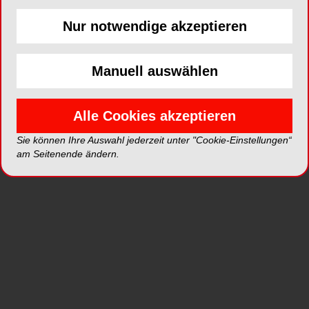
Symptome vermehren sich rasant. Deshalb
stellen uns gerade diese Patienten auch vor hohe
Nur notwendige akzeptieren
funktionelle Hürden.
Manuell auswählen
Alle Cookies akzeptieren
Sie können Ihre Auswahl jederzeit unter "Cookie-Einstellungen“
am Seitenende ändern.
Abb. 1: Porträtaufnahme
Abb. 