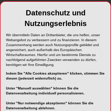
american dentistry – lässt die Ästhetische Medizin
Datenschutz und
die Beurteilung des Displays (sichtbarer Bereich
innerhalb des Lippenrotes) deutlich schwieriger
Nutzungserlebnis
werden. Botolinumtoxin und Hyaluronsäure
ändern Lippenvolumen und Lachlinie. Gerade bei
niedriger und mittlerer Lachlinie sind die Inzisivi
Wir übermitteln Daten an Drittanbieter, die uns helfen, unser
Webangebot zu verbessern und zu finanzieren. In diesem
bei voluminösen Lippen weniger sichtbar, der
Zusammenhang werden auch Nutzungsprofile gebildet und
Wunsch nach weißer Ästhetik allerdings deutlich
angereichert, auch außerhalb des Europäischen
ausgeprägter.
Wirtschaftsraumes. Hierfür und um bestimmte Dienste zu
nachfolgend aufgeführten Zwecken verwenden zu dürfen,
Für das perfekte Lächeln wird die funktionell-
benötigen wir Ihre Einwilligung.
ästhetische Analyse deshalb noch
Indem Sie "Alle Cookies akzeptieren" klicken, stimmen Sie
anspruchsvoller und wir geraten bei der
diesen (jederzeit widerruflich) zu.
zahntechnischen Umsetzung nach ästhetischen
Parametern an gewisse Grenzen – ein neues
Unter "Manuell auswählen" können Sie die
Datenverarbeitung individuell personalisieren.
„Perioralmanagement“ ist geboren. Nebenbei
erhöht sich in dieser schnelllebigen Zeit der
Unter "Nur notwendige akzeptieren" können Sie die
Stressfaktor dieser Patienten und funktionelle
Datenverarbeitung ablehnen.