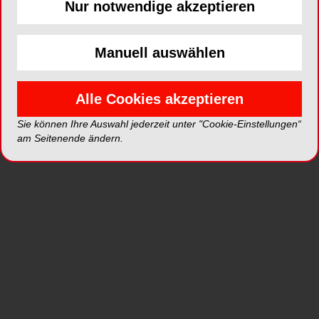
Nur notwendige akzeptieren
Manuell auswählen
Abb. 1: Parafunktion (Nägelkauen/Pressen). © Autoren
Abb. 
Alle Cookies akzeptieren
Sie können Ihre Auswahl jederzeit unter "Cookie-Einstellungen“
am Seitenende ändern.
Klinischer Befund
Die manuelle und klinische Funktionsanalyse ließ
auf eine leichte parafunktionelle Aktivität