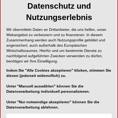
Datenschutz und
Die Patientin entschied sich nach Aufklärung und
Nutzungserlebnis
eingehender Beratung für eine Versorgung der
Oberkieferfront mit minimalinvasiven „dünnen“
Wir übermitteln Daten an Drittanbieter, die uns helfen, unser
Veneers (0,3 mm „Prep-Veneers“). Sie legt großen
Webangebot zu verbessern und zu finanzieren. In diesem
Wert auf eine ästhetisch-funktionelle und
Zusammenhang werden auch Nutzungsprofile gebildet und
dauerhafte Verbesserung ihrer orofazialen
angereichert, auch außerhalb des Europäischen
Ästhetik und steht einer notwendigen
Wirtschaftsraumes. Hierfür und um bestimmte Dienste zu
nachfolgend aufgeführten Zwecken verwenden zu dürfen,
umfangreichen ästhetisch-rekonstruktiven
benötigen wir Ihre Einwilligung.
Rehabilitation aufgeschlossen gegenüber.
Indem Sie "Alle Cookies akzeptieren" klicken, stimmen Sie
diesen (jederzeit widerruflich) zu.
Unter "Manuell auswählen" können Sie die
Datenverarbeitung individuell personalisieren.
Unter "Nur notwendige akzeptieren" können Sie die
Datenverarbeitung ablehnen.