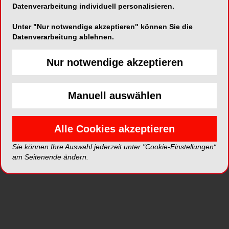
Datenverarbeitung individuell personalisieren.
Unter "Nur notwendige akzeptieren" können Sie die
Datenverarbeitung ablehnen.
Nur notwendige akzeptieren
Manuell auswählen
Alle Cookies akzeptieren
Abb. 1: Ausgangssituation bei Erstvorstellung: Avulsion
Abb. 
21, 22 und 63, Alveolarfortsatzfraktur und Risswunden
21, 2
Sie können Ihre Auswahl jederzeit unter "Cookie-Einstellungen“
der Gingiva.
der G
am Seitenende ändern.