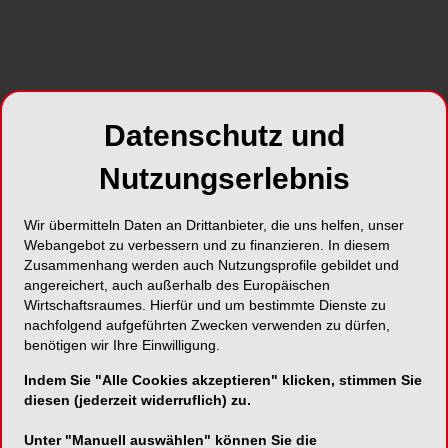
gravierende Wissenslücken, woraus geschlossen
werden kann, dass durchaus Optimierungsbedarf
in der flächendeckenden zahnmedizinischen
Versorgung bei Traumata bestehen dürfte.
Internationale Studien bestätigen diese
Datenschutz und
Ergebnisse auch für andere Länder, unabhängig
von deren Entwicklungsstand. Vor allem das
Nutzungserlebnis
Wissen über die biologischen Grundlagen, die zur
Ausbildung externer Wurzelresorptionen führen,
Wir übermitteln Daten an Drittanbieter, die uns helfen, unser
scheint inadäquat zu sein. Der Ausbildung der
Webangebot zu verbessern und zu finanzieren. In diesem
Zahnärzte in Traumasituationen dürfte demnach,
Zusammenhang werden auch Nutzungsprofile gebildet und
berücksichtigt man die Ergebnisse der
angereichert, auch außerhalb des Europäischen
Untersuchungen, eine wichtige Rolle zukommen,
Wirtschaftsraumes. Hierfür und um bestimmte Dienste zu
nachfolgend aufgeführten Zwecken verwenden zu dürfen,
um Misserfolge bei den oft komplexen
benötigen wir Ihre Einwilligung.
7,15,25
Ausgangssituationen zu verhindern.
Indem Sie "Alle Cookies akzeptieren" klicken, stimmen Sie
diesen (jederzeit widerruflich) zu.
Unter "Manuell auswählen" können Sie die