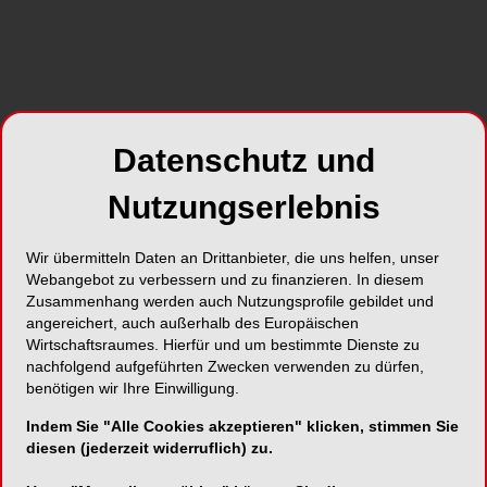
Eine klinische Entscheidungsfindung
Datenschutz und
Entscheidungsgrundlagen bei der
Nutzungserlebnis
Implantatversorgung, wann ein
individualisiertes Abutment zu verwenden ist
Wir übermitteln Daten an Drittanbieter, die uns helfen, unser
und warum die „transition zone“ die
Webangebot zu verbessern und zu finanzieren. In diesem
ästhetische Schlüsselstelle ist. Antworten
Zusammenhang werden auch Nutzungsprofile gebildet und
darauf gab Dr. Daniel Thoma vom ZZMK der
angereichert, auch außerhalb des Europäischen
Universität Zürich anlässlich eines
Wirtschaftsraumes. Hierfür und um bestimmte Dienste zu
nachfolgend aufgeführten Zwecken verwenden zu dürfen,
Fortbildungsabends von „Dent Zürich“ am 8.
benötigen wir Ihre Einwilligung.
Juni 2010.
Indem Sie "Alle Cookies akzeptieren" klicken, stimmen Sie
Gestaltung und Ausformung des idealen
diesen (jederzeit widerruflich) zu.
Austrittsprofils