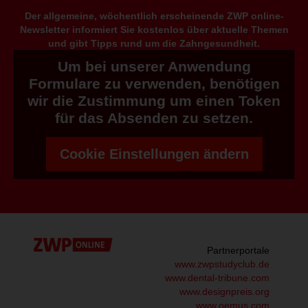
Der allgemeine, wöchentlich erscheinende ZWP online-
Newsletter informiert Sie kostenlos über aktuelle Themen
und gibt Tipps rund um die Zahngesundheit.
Um bei unserer Anwendung
Formulare zu verwenden, benötigen
wir die Zustimmung um einen Token
für das Absenden zu setzen.
Cookie Einstellungen ändern
Partnerportale
www.zwpstudyclub.de
www.dental-tribune.com
www.designpreis.org
www.oemus.com