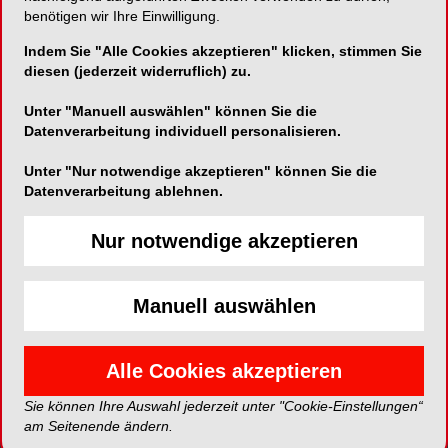
benötigen wir Ihre Einwilligung.
Indem Sie "Alle Cookies akzeptieren" klicken, stimmen Sie
diesen (jederzeit widerruflich) zu.
Unter "Manuell auswählen" können Sie die
Datenverarbeitung individuell personalisieren.
Unter "Nur notwendige akzeptieren" können Sie die
Datenverarbeitung ablehnen.
Nur notwendige akzeptieren
Abb. 1: Photonen dringen in Knochen und in Gewebe
Abb. 
Manuell auswählen
um die Zahnwurzel ein und stimulieren die
Mitochondiren, welche vermehrt ATP freizusetzen.
Diese erhöhte Energie ermöglicht dann eine erhebliche
Alle Cookies akzeptieren
Beschleunigung der Zahnbewegung.
Sie können Ihre Auswahl jederzeit unter "Cookie-Einstellungen“
am Seitenende ändern.